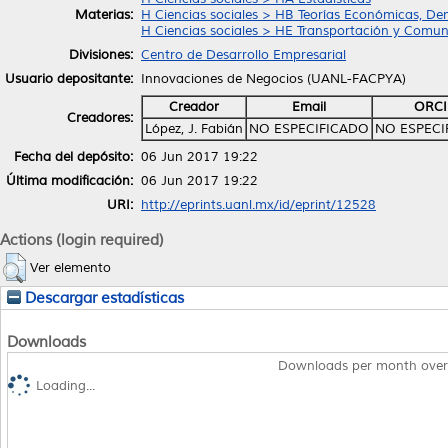
Materias:
H Ciencias sociales > HB Teorías Económicas, De
H Ciencias sociales > HE Transportación y Comun
Divisiones:
Centro de Desarrollo Empresarial
Usuario depositante:
Innovaciones de Negocios (UANL-FACPYA)
Creador
Email
ORCI
Creadores:
López, J. Fabián
NO ESPECIFICADO
NO ESPECI
Fecha del depósito:
06 Jun 2017 19:22
Última modificación:
06 Jun 2017 19:22
URI:
http://eprints.uanl.mx/id/eprint/12528
Actions (login required)
Ver elemento
Descargar estadísticas
Downloads
Downloads per month over
Loading...