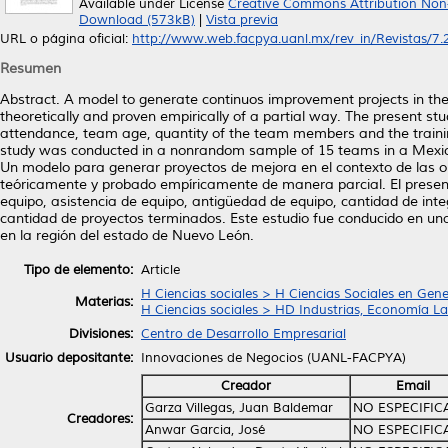
Available under License
Creative Commons Attribution Non
Download (573kB)
|
Vista previa
URL o página oficial:
http://www.web.facpya.uanl.mx/rev_in/Revistas/7.2/
Resumen
Abstract. A model to generate continuos improvement projects in th
theoretically and proven empirically of a partial way. The present s
attendance, team age, quantity of the team members and the training 
study was conducted in a nonrandom sample of 15 teams in a Mexic
Un modelo para generar proyectos de mejora en el contexto de las 
teóricamente y probado empíricamente de manera parcial. El present
equipo, asistencia de equipo, antigüedad de equipo, cantidad de inte
cantidad de proyectos terminados. Este estudio fue conducido en u
en la región del estado de Nuevo León.
Tipo de elemento:
Article
H Ciencias sociales > H Ciencias Sociales en Gene
Materias:
H Ciencias sociales > HD Industrias, Economía La
Divisiones:
Centro de Desarrollo Empresarial
Usuario depositante:
Innovaciones de Negocios (UANL-FACPYA)
Creador
Email
Garza Villegas, Juan Baldemar
NO ESPECIFI
Creadores:
Anwar Garcia, José
NO ESPECIFI