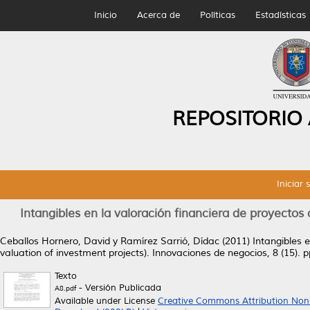
Inicio
Acerca de
Políticas
Estadísticas
REPOSITORIO
Iniciar 
Intangibles en la valoración financiera de proyectos d
Ceballos Hornero, David
y
Ramírez Sarrió, Dídac
(2011)
Intangibles e
valuation of investment projects).
Innovaciones de negocios, 8 (15). 
Texto
- Versión Publicada
A8.pdf
Available under License
Creative Commons Attribution Non