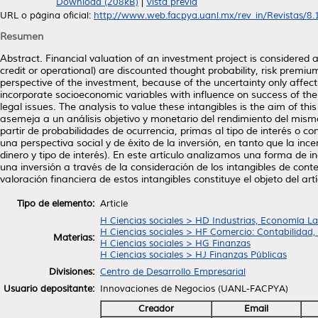
Download (208kB)
|
Vista previa
URL o página oficial:
http://www.web.facpya.uanl.mx/rev_in/Revistas/8.1/
Resumen
Abstract. Financial valuation of an investment project is considered a
credit or operational) are discounted thought probability, risk premium 
perspective of the investment, because of the uncertainty only affec
incorporate socioeconomic variables with influence on success of the
legal issues. The analysis to value these intangibles is the aim of th
asemeja a un análisis objetivo y monetario del rendimiento del mism
partir de probabilidades de ocurrencia, primas al tipo de interés o co
una perspectiva social y de éxito de la inversión, en tanto que la inc
dinero y tipo de interés). En este artículo analizamos una forma de i
una inversión a través de la consideración de los intangibles de cont
valoración financiera de estos intangibles constituye el objeto del artí
Tipo de elemento:
Article
H Ciencias sociales > HD Industrias, Economía La
H Ciencias sociales > HF Comercio: Contabilidad
Materias:
H Ciencias sociales > HG Finanzas
H Ciencias sociales > HJ Finanzas Públicas
Divisiones:
Centro de Desarrollo Empresarial
Usuario depositante:
Innovaciones de Negocios (UANL-FACPYA)
Creador
Email