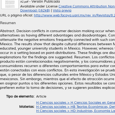
- Versión Publicada
A2.pdf
Available under License
Creative Commons Attribution Non
Download (162kB)
|
Vista previa
URL o página oficial:
http://www.web.facpya.uanl.mx/rev_in/Revistas/8.2/
Resumen
Abstract. Decision conflicts in consumer decision making occur when
alternatives as having different advantages and disadvantages. Con
attenuate the negative emotions frequently connected with such conflic
Mexico. The results show that despite cultural differences between M
educated, younger university students in Mexico. However, whereas the
occur in a setting based on point-distributions. These findings are d
explanations for the findings are suggested. Resumen. Los conflictos
producto están correlacionados negativamente, y los consumidores pe
consumidores recurren a diferentes comportamientos para evitar con
están conectadas con esos conflictos. En esta investigación se prue
que, a pesar de las diferencias culturales entre México y Estados Un
mexicanos. Sin embargo, mientras que el efecto de atracción ocurre 
en asignar puntos a las diferentes opciones. Estos resultados se co
prefieren evitar la toma de decisiones, y se sugieren posibles explica
Tipo de elemento:
Article
H Ciencias sociales > H Ciencias Sociales en Gene
Materias:
H Ciencias sociales > HB Teorías Económicas, De
H Ciencias sociales > HD Industrias, Economía La