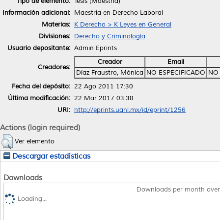
Tipo de elemento:
Tesis (Maestría)
Información adicional:
Maestría en Derecho Laboral
Materias:
K Derecho > K Leyes en General
Divisiones:
Derecho y Criminología
Usuario depositante:
Admin Eprints
Creador
Email
Creadores:
Díaz Fraustro, Mónica
NO ESPECIFICADO
NO 
Fecha del depósito:
22 Ago 2011 17:30
Última modificación:
22 Mar 2017 03:38
URI:
http://eprints.uanl.mx/id/eprint/1256
Actions (login required)
Ver elemento
Descargar estadísticas
Downloads
Downloads per month over
Loading...