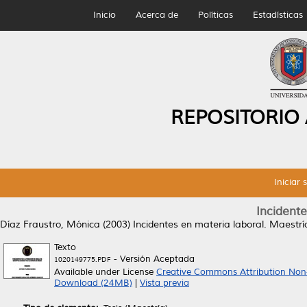
Inicio
Acerca de
Políticas
Estadísticas
REPOSITORIO
Iniciar 
Incidente
Díaz Fraustro, Mónica
(2003)
Incidentes en materia laboral.
Maestría
Texto
- Versión Aceptada
1020149775.PDF
Available under License
Creative Commons Attribution Non
Download (24MB)
|
Vista previa