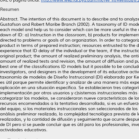
URL o página oficial:
http://www.web.facpya.uanl.mx/rev_in/Revistas/8.2/
Resumen
Abstract. The intention of this document is to describe and to analy
Gustafson and Robert Maribe Branch (2002). A taxonomy of ID models 
each model and help us to consider which can be more useful in the app
down of ID: a) Instruction in the classroom, b) products for impleme
directed to problems or goals of an organization. In order to categori
product in terms of prepared instruction; resources entrusted to the de
experience that ID delay of the individual or the team, if the instruc
original product; the amount of realized preliminary analysis, the a
amount of realized tests and revision, the amount of diffusion and p
best one of the classifications ID models but it possible to be conclud
investigators, and designers in the development of its educative acti
taxonomía de modelos de Diseño Instruccional (DI) elaborada por K
es útil porque permite identificar y analizar de una manera más exp
aplicación en una situación específica. Se establecieron tres categorí
implementación por otros usuarios y c)sistemas instruccionales más
categorizar los modelos, se consideraron nueve características de lo
recursos encomendados a la tentativa desarrollada, si es un esfuerzo 
del equipo, si los materiales instruccionales son seleccionados de los
análisis preliminar realizado, la complejidad tecnológica prevista de
realizadas, y la cantidad de difusión y seguimiento que ocurre despué
de DI pero sí se puede concluir que es útil para los profesionales, in
actividades educativas.