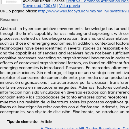
Available under License
Creative Commons Attribution Non
Download (200kB)
|
Vista previa
URL o página oficial:
http://www.web.facpya.uanl.mx/rev_in/Revistas/9.1/
Resumen
Abstract. In hyper competitive environments, knowledge has turned 
through the firm’s capability for assimilating and exploiting it with 
processes, defined as knowledge creation, transfer, and assimilation p
such as those of emerging economies. In addition, contextual factors 
technologies have been identified in several studies as responsible fo
and the capabilities of senders and receivers have not been sufficientl
cognitive processes preceding an organizational innovation in order 
effects of contextual organizational factors, as found on different f
emerging economies is introduced. Resumen. En mercados altamente 
las organizaciones. Sin embargo, el logro de una ventaja competitiv
explotar el conocimiento comercialmente, por medio de un producto o
innovación organizacional, caracterizados por la creación, transferenc
de la empresa en mercados emergentes. Además, factores contextuale
información han sido vinculados en diversos estudios con transferenc
conocimiento y las capacidades de tanto emisores como receptores no
muestra una revisión de la literatura sobre los procesos cognitivos q
líneas de investigación relacionados con el fenómeno. Además, los ef
conceptuales, son objeto de discusión. Finalmente, se introduce u
Tipo de elemento:
Article
H Ciencias sociales > HB Teorías Económicas, De