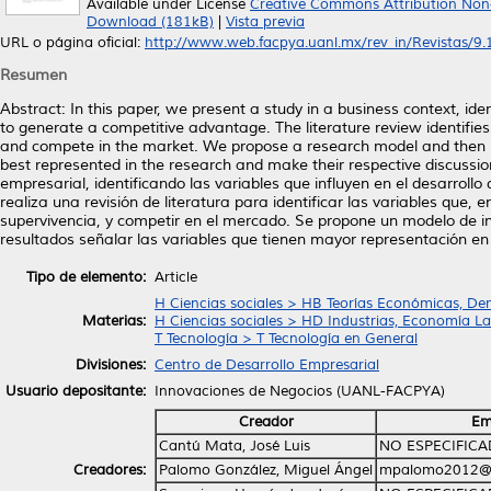
Available under License
Creative Commons Attribution Non
Download (181kB)
|
Vista previa
URL o página oficial:
http://www.web.facpya.uanl.mx/rev_in/Revistas/9.1/
Resumen
Abstract: In this paper, we present a study in a business context, id
to generate a competitive advantage. The literature review identifies v
and compete in the market. We propose a research model and then per
best represented in the research and make their respective discussio
empresarial, identificando las variables que influyen en el desarrol
realiza una revisión de literatura para identificar las variables que, 
supervivencia, y competir en el mercado. Se propone un modelo de in
resultados señalar las variables que tienen mayor representación en l
Tipo de elemento:
Article
H Ciencias sociales > HB Teorías Económicas, De
Materias:
H Ciencias sociales > HD Industrias, Economía La
T Tecnología > T Tecnología en General
Divisiones:
Centro de Desarrollo Empresarial
Usuario depositante:
Innovaciones de Negocios (UANL-FACPYA)
Creador
Em
Cantú Mata, José Luis
NO ESPECIFIC
Creadores:
Palomo González, Miguel Ángel
mpalomo2012@