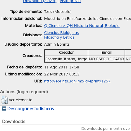
Download (22MB)
|
Vista previa
Tipo de elemento:
Tesis (Maestría)
Información adicional:
Maestría en Enseñanza de las Ciencias con Espe
Materias:
Q Ciencia > QH Historia Natural, Biología
Ciencias Biológicas
Divisiones:
Filosofía y Letras
Usuario depositante:
Admin Eprints
Creador
Email
Creadores:
Escamilla Tristán, Jorge
NO ESPECIFICADO
NO
Fecha del depósito:
11 Ago 2011 17:58
Última modificación:
22 Mar 2017 03:13
URI:
http://eprints.uanl.mx/id/eprint/1257
Actions (login required)
Ver elemento
Descargar estadísticas
Downloads
Downloads per month over