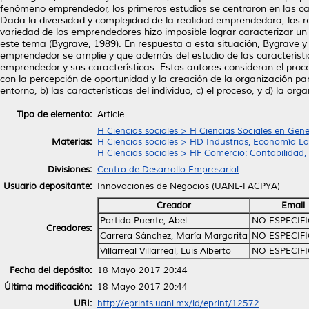
fenómeno emprendedor, los primeros estudios se centraron en las ca
Dada la diversidad y complejidad de la realidad emprendedora, los r
variedad de los emprendedores hizo imposible lograr caracterizar u
este tema (Bygrave, 1989). En respuesta a esta situación, Bygrave y
emprendedor se amplíe y que además del estudio de las característic
emprendedor y sus características. Estos autores consideran el pro
con la percepción de oportunidad y la creación de la organización pa
entorno, b) las características del individuo, c) el proceso, y d) la or
Tipo de elemento:
Article
H Ciencias sociales > H Ciencias Sociales en Gene
Materias:
H Ciencias sociales > HD Industrias, Economía La
H Ciencias sociales > HF Comercio: Contabilidad
Divisiones:
Centro de Desarrollo Empresarial
Usuario depositante:
Innovaciones de Negocios (UANL-FACPYA)
Creador
Email
Partida Puente, Abel
NO ESPECIF
Creadores:
Carrera Sánchez, María Margarita
NO ESPECIF
Villarreal Villarreal, Luis Alberto
NO ESPECIF
Fecha del depósito:
18 Mayo 2017 20:44
Última modificación:
18 Mayo 2017 20:44
URI:
http://eprints.uanl.mx/id/eprint/12572