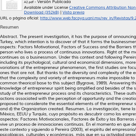
- Versión Publicada
A2.pdf
Available under License
Creative Commons Attribution Non
Download (352kB)
|
Vista previa
URL o página oficial:
http://www.web.facpya.uanl.mx/rev_in/Revistas/9.2/
Resumen
Abstract. The present investigation, it has the purpose of announc
Turkey, which intention is to discover of that it forms the businessmen
aspects: Factors Motivational, Factors of Success and the Barriers 
person who lives a process of continuous innovations. Right at the 
continues as a businessman. Under this context and following Pereira 
including its psychological, cultural and economical dimensions, more 
variations of the entrepreneur phenomenon, the first studies are focu
ones that are not. But thanks to the diversity and complexity of the e
that the complexity and variety of entrepreneurs make impossible to
common theorical base to this subject (Bygrave, 1989). Answering this
knowledge of entrepreneur spirit being amplified and besides of the s
study of the entrepreneur process and its characteristics. These auth
actions associated with the perception of opportunity and the creatio
proposed to considerate the essential elements of the entrepreneur stu
and d) the Organization created. Resumen. La investigación, tiene la
México, EEUU y Turquía, cuyo propósito es descubrir como los empresa
aspectos: Factores Motivacionales, Factores de Éxito y las Barrera
vive un proceso de innovaciones continuas. En el momento en que de
este contexto y siguiendo a Pereira (2003), el espíritu del empresar
psicológicas, culturales y económicas, más que en su actividad prepo