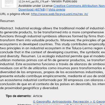
- Versión Publicada
12.24 Art1_pp153_175.pdf
Available under License
Creative Commons Attribution Non
Download (407kB)
|
Vista previa
URL o página oficial:
http://www.web.facpya.uanl.mx/rev_in/
Resumen
Abstract. Industrial ecology allows the traditional model of industria
to generate products, to be transformed into a more comprehensive
functions through industrial symbiosis alliances formed by firms tha
transform them into valuable products. Moreover, the principles of ge
ecosystems in developed countries. This study contributes empiricall
two principles in an industrial ecosystem in the Toluca-Lerma region i
conclude that in the context of developing countries, the symbiotic e
and diversity. Resumen. La ecología industrial permite que el modelo
utilizan materias primas con el fin de generar productos, se tran
industrial. Este ecosistema funciona a través de alianzas de simbio
residuos con el fin de utilizarlos como insumos para transformarlos e
diversidad de las empresas, propios de los ecosistemas industriales,
presente estudio contribuye empíricamente, mediante el uso de anális
un ecosistema industrial conformado por 30 empresas con alianzas d
conclusión de que en el contexto de los países en desarrollo, los in
de proximidad geográfica y diversidad.
Tipo de elemento:
Article
G Geografía, Antropología, Recreación > G Geogr