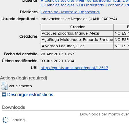
Materias:
H Ciencias sociales > HB Teorías Económicas, De
H Ciencias sociales > HD Industrias, Economía La
Divisiones:
Centro de Desarrollo Empresarial
Usuario depositante:
Innovaciones de Negocios (UANL-FACPYA)
Creador
E
Vázquez Zacarías, Manuel Alexis
NO ESP
Creadores:
Aguiñaga Maldonado, Eduardo Enrique
NO ESP
Alvarado Lagunas, Elías
NO ESP
Fecha del depósito:
28 Abr 2017 18:57
Última modificación:
03 Jun 2020 18:34
URI:
http://eprints.uanl.mx/id/eprint/12617
Actions (login required)
Ver elemento
Descargar estadísticas
Downloads
Downloads per month over
Loading...