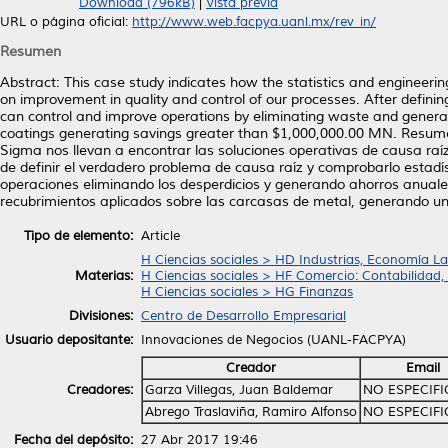
Download (796kB)
|
Vista previa
URL o página oficial:
http://www.web.facpya.uanl.mx/rev_in/
Resumen
Abstract: This case study indicates how the statistics and engineering
on improvement in quality and control of our processes. After defini
can control and improve operations by eliminating waste and generat
coatings generating savings greater than $1,000,000.00 MN. Resumen: 
Sigma nos llevan a encontrar las soluciones operativas de causa raí
de definir el verdadero problema de causa raíz y comprobarlo estad
operaciones eliminando los desperdicios y generando ahorros anuales
recubrimientos aplicados sobre las carcasas de metal, generando u
Tipo de elemento:
Article
H Ciencias sociales > HD Industrias, Economía La
Materias:
H Ciencias sociales > HF Comercio: Contabilidad
H Ciencias sociales > HG Finanzas
Divisiones:
Centro de Desarrollo Empresarial
Usuario depositante:
Innovaciones de Negocios (UANL-FACPYA)
Creador
Email
Creadores:
Garza Villegas, Juan Baldemar
NO ESPECIF
Abrego Traslaviña, Ramiro Alfonso
NO ESPECIF
Fecha del depósito:
27 Abr 2017 19:46