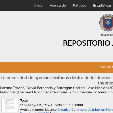
Inicio
Acerca de
Políticas
Estadísticas
REPOSITORIO
Iniciar 
La necesidad de apreciar historias dentro de las teoría
theorie
Lozano Treviño, David Fernando
y
Barragán Codina, José Nicolás
(2
humanas (The need to appreciate stories within theories of human n
Texto
- Versión Publicada
12.24 Art7_pp295_326.pdf
Available under License
Creative Commons Attribution Non