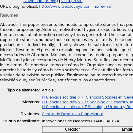
Download (399kB)
|
Vista previa
URL o página oficial:
http://www.web.facpya.uanl.mx/rev_in/
Resumen
Abstract: This paper presents the needs to apreciate stories that p
theories proposed by Alderfer, motivational-hygiene, expectations, eq
human needs of information and why this is generated. The issue of 
appreciate stories and how those companies try to satisfy these need
production is studied. Finally, it briefly shows the substance, structur
McKee. Resumen: El presente artículo expone las necesidades que tie
necesidades de Abraham Maslow, así como las teorías propuestas por 
McClelland y las necesidades de Henry Murray. Se reflexiona acerc
las mismas. Se aborda el tema de cómo las Organizaciones de produ
apreciar historias y cómo buscan satisfacerlos. Se estudian los facto
y series de televisión para público. Finalmente, se muestra brevemente
televisión que, según McKee, satisfacen a los espectadores.
Tipo de elemento:
Article
H Ciencias sociales > H Ciencias Sociales en Gene
Materias:
H Ciencias sociales > HM Sociología: General y Te
H Ciencias sociales > HT Sociologia Urbana y Rur
Divisiones:
Centro de Desarrollo Empresarial
Usuario depositante:
Innovaciones de Negocios (UANL-FACPYA)
Creador
Email