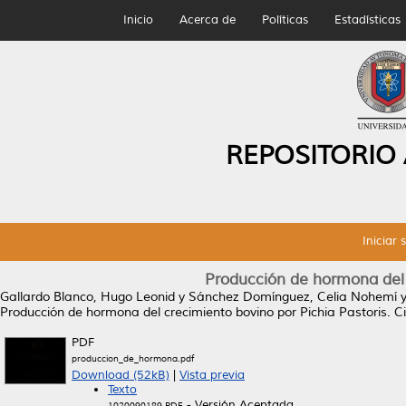
Inicio
Acerca de
Políticas
Estadísticas
REPOSITORIO
Iniciar 
Producción de hormona del 
Gallardo Blanco, Hugo Leonid
y
Sánchez Domínguez, Celia Nohemí
Producción de hormona del crecimiento bovino por Pichia Pastoris.
Ci
PDF
produccion_de_hormona.pdf
Download (52kB)
|
Vista previa
Texto
- Versión Aceptada
1020090189.PDF