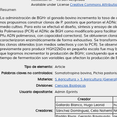
Available under License
Creative Commons Attributi
Resumen
La administración de BGHr al ganado bovino incrementa la tasa de c
nos propusimos construir clonas de P. pastoris que portaran el ADNc
medio cultivo. Para esto se efectuó el diseño, síntesis y ensayo de 
la Polimerasa (PCR) el ADNc de BGH como modificarlo para facilitar su
Pfu ADN polimerasa, con capacidad correctora). Se obtuvieron clonas
caracterizaron enzimáticamente de forma exhaustiva. Se transformar
las clonas obtenidas (con medios selectivos y con la PCR). Se obser
previamente para producir HGH22kDa en pequeña escala fue muy baja
que logramos incrementar la producción de BGHr; concluyendo que el 
tiempo de fermentación son variables que afectan la producción de BG
Tipo de elemento:
Article
Palabras claves no controlados:
Somatotropina bovina, Pichia pastoris
Materias:
S Agricultura > S Agricultura (General
Divisiones:
Ciencias Biológicas
Usuario depositante:
Admin Eprints
Creador
Gallardo Blanco, Hugo Leonid
h
Creadores:
Sánchez Domínguez, Celia Nohemí
N
Padilla Rivas, Gerardo Raymundo
g