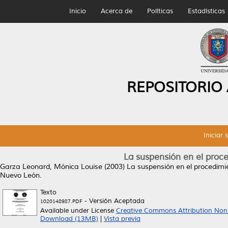
Inicio
Acerca de
Políticas
Estadísticas
REPOSITORIO
Iniciar 
La suspensión en el proc
Garza Leonard, Mónica Louise
(2003)
La suspensión en el procedimi
Nuevo León.
Texto
- Versión Aceptada
1020148987.PDF
Available under License
Creative Commons Attribution Non
Download (13MB)
|
Vista previa