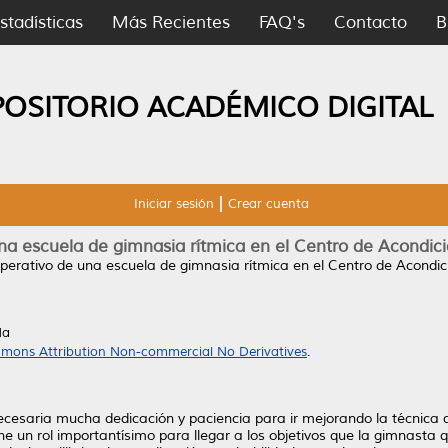
stadísticas
Más Recientes
FAQ's
Contacto
B
POSITORIO ACADÉMICO DIGITAL
Iniciar sesión
Crear cuenta
una escuela de gimnasia rítmica en el Centro de Acondic
operativo de una escuela de gimnasia rítmica en el Centro de Acondi
da
mons Attribution Non-commercial No Derivatives
.
necesaria mucha dedicación y paciencia para ir mejorando la técnica 
e un rol importantísimo para llegar a los objetivos que la gimnasta