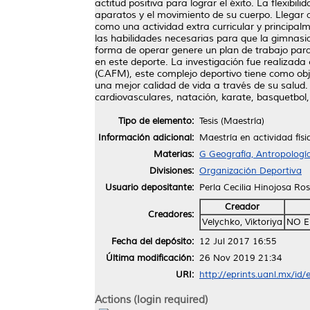
actitud positiva para lograr el éxito. La flexibi
aparatos y el movimiento de su cuerpo. Llegar 
como una actividad extra curricular y principalme
las habilidades necesarias para que la gimnasi
forma de operar genere un plan de trabajo para
en este deporte. La investigación fue realizad
(CAFM), este complejo deportivo tiene como obje
una mejor calidad de vida a través de su salud
cardiovasculares, natación, karate, basquetbol, 
Tipo de elemento:
Tesis (Maestría)
Información adicional:
Maestría en actividad fís
Materias:
G Geografía, Antropologí
Divisiones:
Organización Deportiva
Usuario depositante:
Perla Cecilia Hinojosa Ros
Creador
Creadores:
Velychko, Viktoriya
NO E
Fecha del depósito:
12 Jul 2017 16:55
Última modificación:
26 Nov 2019 21:34
URI:
http://eprints.uanl.mx/id
Actions (login required)