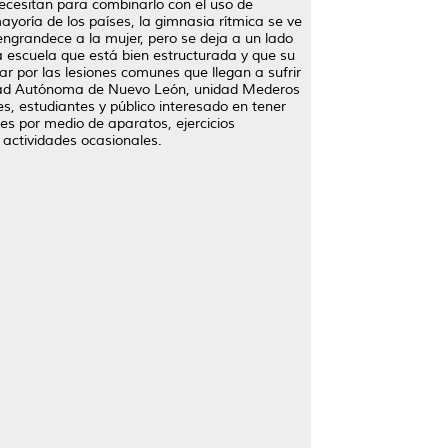
s necesitan para combinarlo con el uso de
yoría de los países, la gimnasia rítmica se ve
e engrandece a la mujer, pero se deja a un lado
a escuela que está bien estructurada y que su
r por las lesiones comunes que llegan a sufrir
rsidad Autónoma de Nuevo León, unidad Mederos
s, estudiantes y público interesado en tener
es por medio de aparatos, ejercicios
s actividades ocasionales.