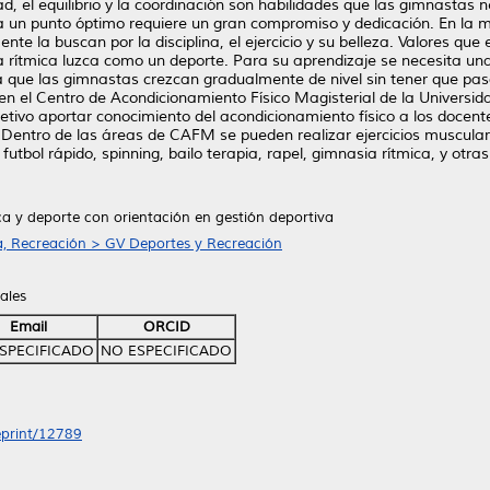
lidad, el equilibrio y la coordinación son habilidades que las gimnasta
a un punto óptimo requiere un gran compromiso y dedicación. En la ma
nte la buscan por la disciplina, el ejercicio y su belleza. Valores qu
a rítmica luzca como un deporte. Para su aprendizaje se necesita un
 que las gimnastas crezcan gradualmente de nivel sin tener que pasa
a en el Centro de Acondicionamiento Físico Magisterial de la Unive
tivo aportar conocimiento del acondicionamiento físico a los docente
. Dentro de las áreas de CAFM se pueden realizar ejercicios muscular
futbol rápido, spinning, bailo terapia, rapel, gimnasia rítmica, y otra
ica y deporte con orientación en gestión deportiva
a, Recreación > GV Deportes y Recreación
ales
Email
ORCID
SPECIFICADO
NO ESPECIFICADO
/eprint/12789