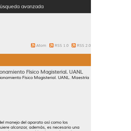
úsqueda avanzada
Atom
RSS 1.0
RSS 2.0
ionamiento Físico Magisterial. UANL
cionamiento Físico Magisterial. UANL.
Maestría
del manejo del aparato así como los
 quiere alcanzar, además, es necesario una