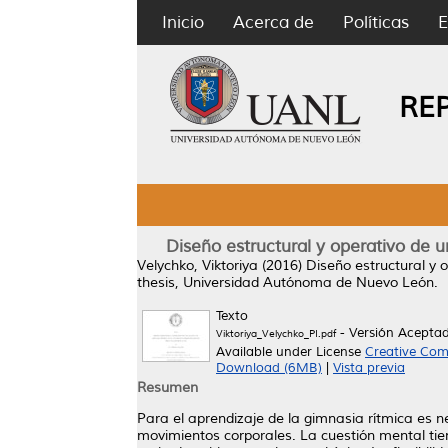
Inicio
Acerca de
Políticas
E
RE
Diseño estructural y operativo de 
Velychko, Viktoriya
(2016)
Diseño estructural y 
thesis, Universidad Autónoma de Nuevo León.
Texto
- Versión Acepta
Viktoriya_Velychko_PI.pdf
Available under License
Creative Com
Download (6MB)
|
Vista previa
Resumen
Para el aprendizaje de la gimnasia rítmica es 
movimientos corporales. La cuestión mental tien