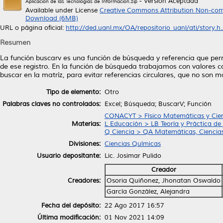
- Versión Aceptada
Aplicación de las Tecnologías de Información.zip
Available under License
Creative Commons Attribution Non-com
Download (6MB)
URL o página oficial:
http://ded.uanl.mx/OA/repositorio_uanl/ati/story.h..
Resumen
La función buscarv es una función de búsqueda y referencia que perm
de ese registro. En la función de búsqueda trabajamos con valores 
buscar en la matríz, para evitar referencias circulares, que no son 
Tipo de elemento:
Otro
Palabras claves no controlados:
Excel; Búsqueda; BuscarV; Función
CONACYT > Físico Matemáticas y Cienc
Materias:
L Educación > LB Teoría y Práctica de
Q Ciencia > QA Matemáticas, Ciencia
Divisiones:
Ciencias Químicas
Usuario depositante:
Lic. Josimar Pulido
Creador
Creadores:
Osoria Quiñonez, Jhonatan Oswaldo
García González, Alejandra
Fecha del depósito:
22 Ago 2017 16:57
Última modificación:
01 Nov 2021 14:09