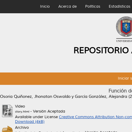
Inicio
Acerca de
Políticas
Estadísticas
REPOSITORIO
Iniciar 
Función d
Osoria Quiñonez, Jhonatan Oswaldo
y
García González, Alejandra
(2
Video
- Versión Aceptada
story.html
Available under License
Creative Commons Attribution Non-com
Download (4kB)
Archivo