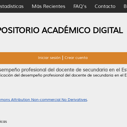
stadísticas
Más Recientes
FAQ's
Contacto
B
POSITORIO ACADÉMICO DIGITAL
Iniciar sesión
Crear cuenta
esempeño profesional del docente de secundaria en el 
ficación del desempeño profesional del docente de secundaria en el
mons Attribution Non-commercial No Derivatives
.
icas