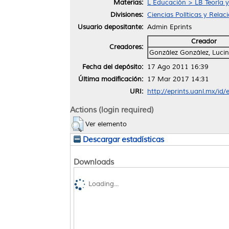
Materias:
L Educación > LB Teoría y
Divisiones:
Ciencias Políticas y Relac
Usuario depositante:
Admin Eprints
Creador
Creadores:
González González, Luci
Fecha del depósito:
17 Ago 2011 16:39
Última modificación:
17 Mar 2017 14:31
URI:
http://eprints.uanl.mx/id/
Actions (login required)
Ver elemento
Descargar estadísticas
Downloads
Loading...