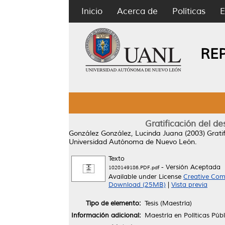
Inicio
Acerca de
Políticas
E
RE
Gratificación del d
González González, Lucinda Juana
(2003)
Grati
Universidad Autónoma de Nuevo León.
Texto
- Versión Aceptada
1020149186.PDF.pdf
Available under License
Creative Com
Download (25MB)
|
Vista previa
Tipo de elemento:
Tesis (Maestría)
Información adicional:
Maestría en Políticas Públ