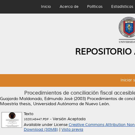
Inicio
Acerca de
Políticas
Estadísticas
REPOSITORIO
Iniciar 
Procedimientos de conciliación fiscal accesible
Guajardo Maldonado, Edmundo José
(2003)
Procedimientos de concili
Maestría thesis, Universidad Autónoma de Nuevo León.
Texto
- Versión Aceptada
1020148447.PDF
Available under License
Creative Commons Attribution Non
Download (30MB)
|
Vista previa