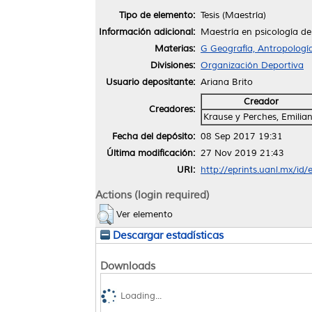
Tipo de elemento:
Tesis (Maestría)
Información adicional:
Maestría en psicología de
Materias:
G Geografía, Antropologí
Divisiones:
Organización Deportiva
Usuario depositante:
Ariana Brito
Creador
Creadores:
Krause y Perches, Emilia
Fecha del depósito:
08 Sep 2017 19:31
Última modificación:
27 Nov 2019 21:43
URI:
http://eprints.uanl.mx/id
Actions (login required)
Ver elemento
Descargar estadísticas
Downloads
Loading...