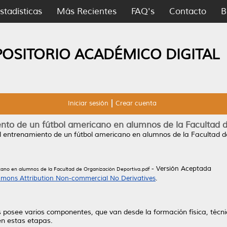
stadísticas
Más Recientes
FAQ's
Contacto
B
POSITORIO ACADÉMICO DIGITAL
Iniciar sesión
Crear cuenta
ento de un fútbol americano en alumnos de la Facultad 
al entrenamiento de un fútbol americano en alumnos de la Facultad d
- Versión Aceptada
cano en alumnos de la Facultad de Organización Deportiva.pdf
mons Attribution Non-commercial No Derivatives
.
s posee varios componentes, que van desde la formación física, técni
en estas etapas.