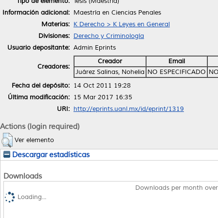
Tipo de elemento:
Tesis (Maestría)
Información adicional:
Maestría en Ciencias Penales
Materias:
K Derecho > K Leyes en General
Divisiones:
Derecho y Criminología
Usuario depositante:
Admin Eprints
Creador
Email
Creadores:
Juárez Salinas, Nohelia
NO ESPECIFICADO
NO
Fecha del depósito:
14 Oct 2011 19:28
Última modificación:
15 Mar 2017 16:35
URI:
http://eprints.uanl.mx/id/eprint/1319
Actions (login required)
Ver elemento
Descargar estadísticas
Downloads
Downloads per month over
Loading...