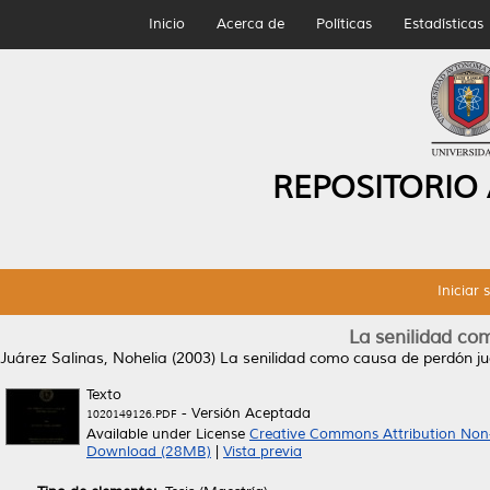
Inicio
Acerca de
Políticas
Estadísticas
REPOSITORIO
Iniciar 
La senilidad co
Juárez Salinas, Nohelia
(2003)
La senilidad como causa de perdón jud
Texto
- Versión Aceptada
1020149126.PDF
Available under License
Creative Commons Attribution Non
Download (28MB)
|
Vista previa