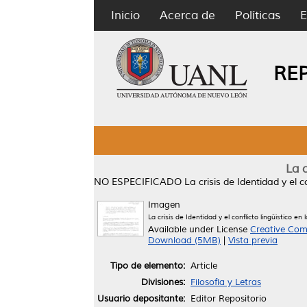
Inicio
Acerca de
Políticas
E
RE
La c
NO ESPECIFICADO
La crisis de Identidad y el co
Imagen
La crisis de Identidad y el conflicto lingüístico en l
Available under License
Creative Com
Download (5MB)
|
Vista previa
Tipo de elemento:
Article
Divisiones:
Filosofía y Letras
Usuario depositante:
Editor Repositorio