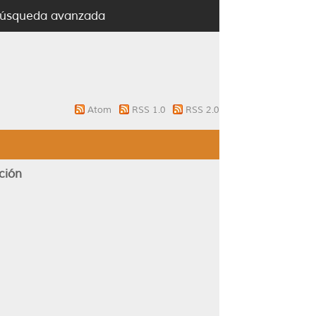
úsqueda avanzada
Atom
RSS 1.0
RSS 2.0
ación