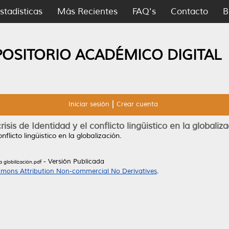
stadísticas
Más Recientes
FAQ's
Contacto
B
POSITORIO ACADÉMICO DIGITAL
Iniciar sesión
Crear cuenta
risis de Identidad y el conflicto lingüistico en la globaliz
nflicto lingüistico en la globalización.
- Versión Publicada
a globilización.pdf
mons Attribution Non-commercial No Derivatives
.