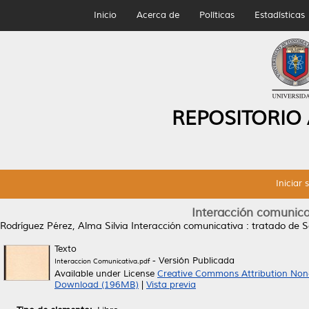
Inicio
Acerca de
Políticas
Estadísticas
REPOSITORIO
Iniciar 
Interacción comunicat
Rodríguez Pérez, Alma Silvia
Interacción comunicativa : tratado de So
Texto
- Versión Publicada
Interaccion Comunicativa.pdf
Available under License
Creative Commons Attribution Non
Download (196MB)
|
Vista previa