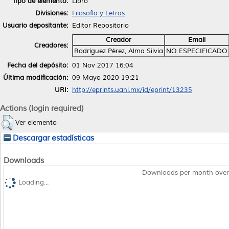
Tipo de elemento:
Libro
Divisiones:
Filosofía y Letras
Usuario depositante:
Editor Repositorio
Creador
Email
Creadores:
Rodríguez Pérez, Alma Silvia
NO ESPECIFICADO
Fecha del depósito:
01 Nov 2017 16:04
Última modificación:
09 Mayo 2020 19:21
URI:
http://eprints.uanl.mx/id/eprint/13235
Actions (login required)
Ver elemento
Descargar estadísticas
Downloads
Downloads per month over
Loading...