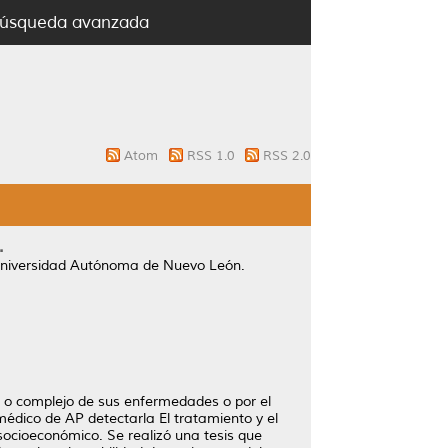
úsqueda avanzada
Atom
RSS 1.0
RSS 2.0
.
Universidad Autónoma de Nuevo León.
do o complejo de sus enfermedades o por el
médico de AP detectarla El tratamiento y el
ocioeconómico. Se realizó una tesis que