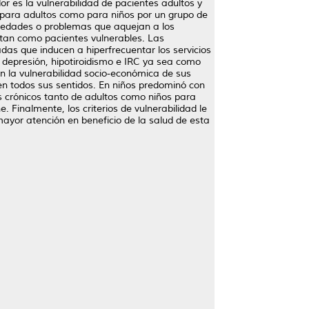
es la vulnerabilidad de pacientes adultos y
o para adultos como para niños por un grupo de
rmedades o problemas que aquejan a los
etan como pacientes vulnerables. Las
as que inducen a hiperfrecuentar los servicios
 depresión, hipotiroidismo e IRC ya sea como
n la vulnerabilidad socio-económica de sus
d en todos sus sentidos. En niños predominó con
s crónicos tanto de adultos como niños para
 Finalmente, los criterios de vulnerabilidad le
ayor atención en beneficio de la salud de esta