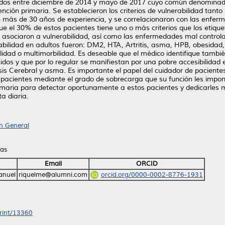
dos entre diciembre de 2014 y mayo de 2017 cuyo común denominador 
ción primaria. Se establecieron los criterios de vulnerabilidad tant
n más de 30 años de experiencia, y se correlacionaron con las enfe
ue el 30% de estos pacientes tiene uno o más criterios que los etiqu
asociaron a vulnerabilidad, así como las enfermedades mal controlad
bilidad en adultos fueron: DM2, HTA, Artritis, asma, HPB, obesidad,
idad o multimorbilidad. Es deseable que el médico identifique tambié
ecidos y que por lo regular se manifiestan por una pobre accesibilida
sis Cerebral y asma. Es importante el papel del cuidador de paciente
 pacientes mediante el grado de sobrecarga que su función les impone.
rimaria para detectar oportunamente a estos pacientes y dedicarles m
a diaria.
n General
ras
Email
ORCID
anuel
riquelme@alumni.com
orcid.org/0000-0002-8776-1931
print/13360