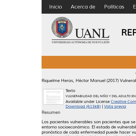
Inicio
Acerca de
Políticas
E
RE
Riquelme Heras, Héctor Manuel
(2017)
Vulnerab
Texto
VULNERABILIDAD DEL NIÑO Y DEL ADULTO EN
Available under License
Creative Com
Download (613kB)
|
Vista previa
Resumen
Los pacientes vulnerables son pacientes que se 
entorno socioeconómico. El estado de vulnerabil
pronóstico de cada enfermedad puede hacer vul