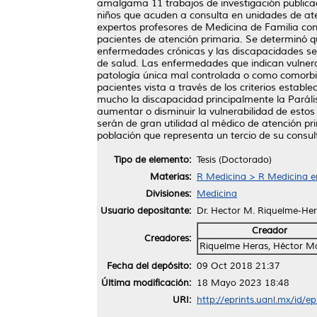
amalgama 11 trabajos de investigación publica
niños que acuden a consulta en unidades de aten
expertos profesores de Medicina de Familia co
pacientes de atención primaria. Se determinó q
enfermedades crónicas y las discapacidades se 
de salud. Las enfermedades que indican vulnera
patología única mal controlada o como comorbil
pacientes vista a través de los criterios establ
mucho la discapacidad principalmente la Paráli
aumentar o disminuir la vulnerabilidad de estos
serán de gran utilidad al médico de atención p
población que representa un tercio de su consult
Tipo de elemento:
Tesis (Doctorado)
Materias:
R Medicina > R Medicina e
Divisiones:
Medicina
Usuario depositante:
Dr. Hector M. Riquelme-He
Creador
Creadores:
Riquelme Heras, Héctor M
Fecha del depósito:
09 Oct 2018 21:37
Última modificación:
18 Mayo 2023 18:48
URI:
http://eprints.uanl.mx/id/e