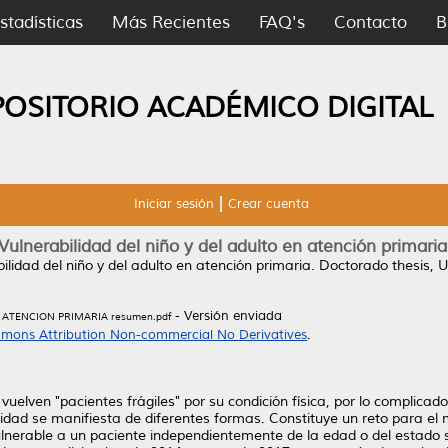
stadísticas
Más Recientes
FAQ's
Contacto
B
POSITORIO ACADÉMICO DIGITAL
Iniciar sesión
Crear cuenta
Vulnerabilidad del niño y del adulto en atención primaria
ilidad del niño y del adulto en atención primaria.
Doctorado thesis, 
- Versión enviada
 ATENCION PRIMARIA resumen.pdf
mons Attribution Non-commercial No Derivatives
.
vuelven "pacientes frágiles" por su condición física, por lo complica
idad se manifiesta de diferentes formas. Constituye un reto para el 
nerable a un paciente independientemente de la edad o del estado s