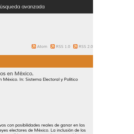
úsqueda avanzada
Atom
RSS 1.0
RSS 2.0
dos en México.
en México.
In: Sistema Electoral y Político
ivos con posibilidades reales de ganar en las
leyes electores de México. La inclusión de los