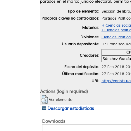
partidos en el marco jurídico electoral, permiti
Tipo de elemento:
Sección de libro.
Palabras claves no controlados:
Partidos Político
H Ciencias soci
Materias:
J Ciencias políti
Divisiones:
Ciencias Polític
Usuario depositante:
Dr. Francisco R
Cr
Creadores:
Sánchez García
Fecha del depósito:
27 Feb 2018 20
Última modificación:
27 Feb 2018 20
URI:
http://eprints.u
Actions (login required)
Ver elemento
Descargar estadísticas
Downloads