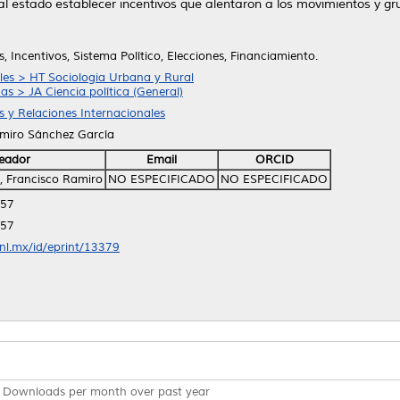
ó al estado establecer incentivos que alentaron a los movimientos y gru
s, Incentivos, Sistema Político, Elecciones, Financiamiento.
ales > HT Sociologia Urbana y Rural
cas > JA Ciencia política (General)
as y Relaciones Internacionales
amiro Sánchez García
eador
Email
ORCID
, Francisco Ramiro
NO ESPECIFICADO
NO ESPECIFICADO
:57
:57
anl.mx/id/eprint/13379
Downloads per month over past year