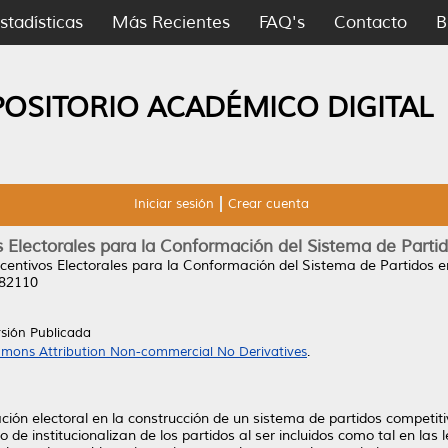
stadísticas
Más Recientes
FAQ's
Contacto
B
POSITORIO ACADÉMICO DIGITAL
Iniciar sesión
Crear cuenta
s Electorales para la Conformación del Sistema de Parti
ncentivos Electorales para la Conformación del Sistema de Partidos 
282110
rsión Publicada
mons Attribution Non-commercial No Derivatives
.
ación electoral en la construcción de un sistema de partidos competit
de institucionalizan de los partidos al ser incluidos como tal en las 