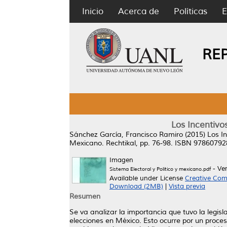
Inicio
Acerca de
Políticas
E
RE
Los Incentivo
Sánchez García, Francisco Ramiro
(2015)
Los I
Mexicano. Rechtikal, pp. 76-98. ISBN 9786079
Imagen
- Ve
Sistema Electoral y Político y mexicano.pdf
Available under License
Creative Com
Download (2MB)
|
Vista previa
Resumen
Se va analizar la importancia que tuvo la legisl
elecciones en México. Esto ocurre por un proceso 