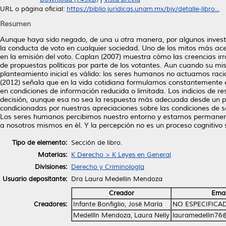
URL o página oficial:
https://biblio.juridicas.unam.mx/bjv/detalle-libro...
Resumen
Aunque haya sido negado, de una u otra manera, por algunos invest
la conducta de voto en cualquier sociedad. Uno de los mitos más ace
en la emisión del voto. Caplan (2007) muestra cómo las creencias ir
de propuestas políticas por parte de los votantes. Aun cuando su mi
planteamiento inicial es válido: los seres humanos no actuamos ra
(2012) señala que en la vida cotidiana formulamos constantemente 
en condiciones de información reducida o limitada. Los indicios de r
decisión, aunque esa no sea la respuesta más adecuada desde un pun
condicionadas por nuestras apreciaciones sobre las condiciones de 
Los seres humanos percibimos nuestro entorno y estamos permanente
a nosotros mismos en él. Y la percepción no es un proceso cognitivo s
Tipo de elemento:
Sección de libro.
Materias:
K Derecho > K Leyes en General
Divisiones:
Derecho y Criminología
Usuario depositante:
Dra Laura Medellin Mendoza
Creador
Emai
Creadores:
Infante Bonfiglio, José María
NO ESPECIFICA
Medellín Mendoza, Laura Nelly
lauramedellin76