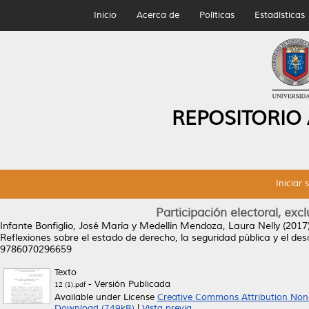
Inicio
Acerca de
Políticas
Estadísticas
REPOSITORIO
Iniciar 
Participación electoral, exc
Infante Bonfiglio, José María
y
Medellín Mendoza, Laura Nelly
(2017
Reflexiones sobre el estado de derecho, la seguridad pública y el d
9786070296659
Texto
- Versión Publicada
12 (1).pdf
Available under License
Creative Commons Attribution Non
Download (749kB)
|
Vista previa