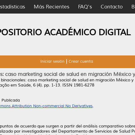
stadísticas
Más Recientes
FAQ's
Contacto
B
POSITORIO ACADÉMICO DIGITAL
Iniciar sesión
Crear cuenta
les: caso marketing social de salud en migración México
as binacionales: caso marketing social de salud en migración México 
ação em Saúde, 6 (4). pp. 1-13. ISSN 1981-6278
n Publicada
mons Attribution Non-commercial No Derivatives
.
 y puntos de acuerdo que surgen a partir del análisis comparativo sob
lizado por investigadores del Departamento de Servicios de Salud Púb