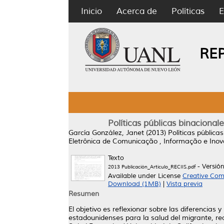
Inicio
Acerca de
Políticas
E
RE
Políticas públicas binaciona
García González, Janet
(2013)
Políticas públic
Eletrônica de Comunicação , Informação e Inov
Texto
- Versió
2013 Publicación_Artículo_RECIIS.pdf
Available under License
Creative Com
Download (1MB)
|
Vista previa
Resumen
El objetivo es reflexionar sobre las diferencias
estadounidenses para la salud del migrante, rea