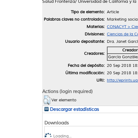
Salud Fronteriza/ Universidad de California y 
Tipo de elemento:
Article
Palabras claves no controlados:
Marketing socia
Materias:
CONACYT > Cien
Divisiones:
Ciencias de la 
Usuario depositante:
Dra. Janet Garc
Creador
Creadores:
García González
Fecha del depósito:
20 Sep 2018 18
Última modificación:
20 Sep 2018 18
URI:
http://eprints.u
Actions (login required)
Ver elemento
Descargar estadísticas
Downloads
Loading...