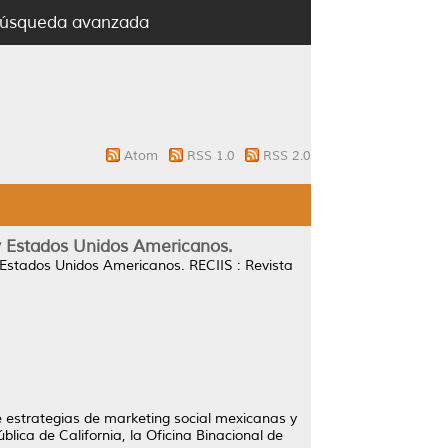
úsqueda avanzada
Atom
RSS 1.0
RSS 2.0
 y Estados Unidos Americanos.
y Estados Unidos Americanos.
RECIIS : Revista
re estrategias de marketing social mexicanas y
lica de California, la Oficina Binacional de