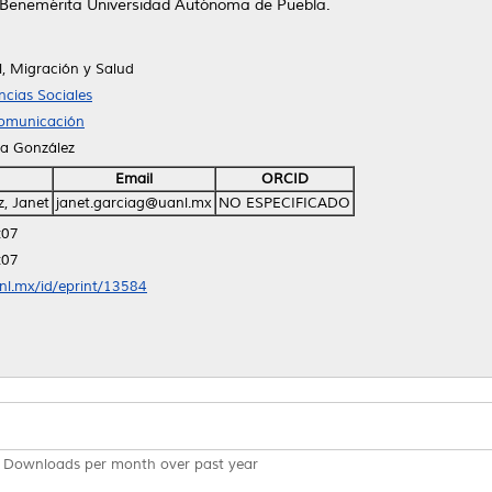
la Benemérita Universidad Autónoma de Puebla.
l, Migración y Salud
cias Sociales
Comunicación
ía González
Email
ORCID
, Janet
janet.garciag@uanl.mx
NO ESPECIFICADO
:07
:07
anl.mx/id/eprint/13584
Downloads per month over past year