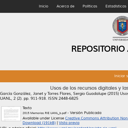
Inicio
Acerca de
Políticas
Estadísticas
REPOSITORIO
Iniciar 
Usos de los recursos digitales y la
García González, Janet
y
Torres Flores, Sergio Guadalupe
(2015)
Usos
UANL, 2 (2). pp. 911-918. ISSN 2448-6825
Texto
- Versión Publicada
2015 Memorias RIE UANL_b.pdf
Available under License
Creative Commons Attribution Non
Download (191kB)
|
Vista previa