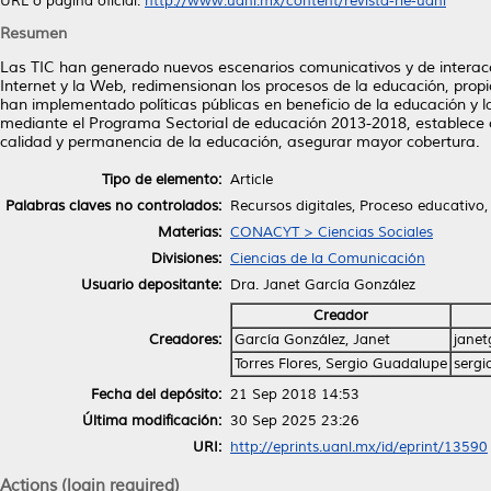
URL o página oficial:
http://www.uanl.mx/content/revista-rie-uanl
Resumen
Las TIC han generado nuevos escenarios comunicativos y de interacc
Internet y la Web, redimensionan los procesos de la educación, prop
han implementado políticas públicas en beneficio de la educación y 
mediante el Programa Sectorial de educación 2013-2018, establece co
calidad y permanencia de la educación, asegurar mayor cobertura.
Tipo de elemento:
Article
Palabras claves no controlados:
Recursos digitales, Proceso educativo, 
Materias:
CONACYT > Ciencias Sociales
Divisiones:
Ciencias de la Comunicación
Usuario depositante:
Dra. Janet García González
Creador
Creadores:
García González, Janet
jane
Torres Flores, Sergio Guadalupe
serg
Fecha del depósito:
21 Sep 2018 14:53
Última modificación:
30 Sep 2025 23:26
URI:
http://eprints.uanl.mx/id/eprint/13590
Actions (login required)