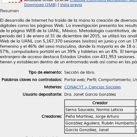
Available under License
Creative Commons Attribution Non
Download (2MB)
|
Vista previa
Resumen
El desarrollo de Internet ha traído de la mano la creación de diversa
digitales como las páginas Web. La investigación presenta los resulta
de la página WEB de la UANL, México. Metodología cuantitativa, de ti
periodo del 1 de enero al 31 de diciembre del 2015, se utilizó las an
Web de la UANL con 5,167,370 sesiones (visitas) en junio y con un 17
femenino y el 46% del sexo masculino, donde la mayoría es de 18 a 2
57%, computadora portátil en un 39% y tabletas en un 4%. El tiem
extranjero de acceso destaca Estados Unidos con 431,953 sesiones. E
tienen y establecen dentro de un entramado web así como en las pági
Tipo de elemento:
Sección de libro.
Palabras claves no controlados:
Portal web; Perfil; Comportamiento; U
Materias:
CONACYT > Ciencias Sociales
Usuario depositante:
Dra. Janet García González
Creador
Serna Saucedo, Norma Leticia
Creadores:
Peña Martínez, Jorge Arturo
González Aguilera, Rubén Humberto
García González, Janet