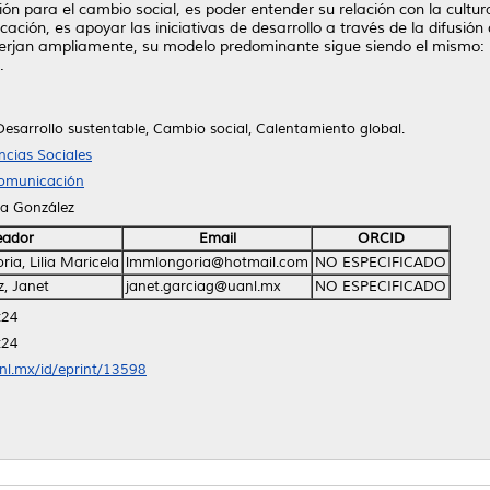
ón para el cambio social, es poder entender su relación con la cultura
ación, es apoyar las iniciativas de desarrollo a través de la difusión
verjan ampliamente, su modelo predominante sigue siendo el mismo: i
.
esarrollo sustentable, Cambio social, Calentamiento global.
cias Sociales
Comunicación
ía González
eador
Email
ORCID
a, Lilia Maricela
lmmlongoria@hotmail.com
NO ESPECIFICADO
, Janet
janet.garciag@uanl.mx
NO ESPECIFICADO
:24
:24
anl.mx/id/eprint/13598