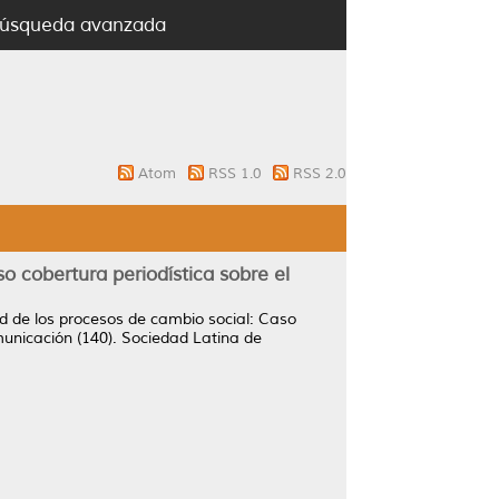
úsqueda avanzada
Atom
RSS 1.0
RSS 2.0
o cobertura periodística sobre el
ad de los procesos de cambio social: Caso
municación (140). Sociedad Latina de