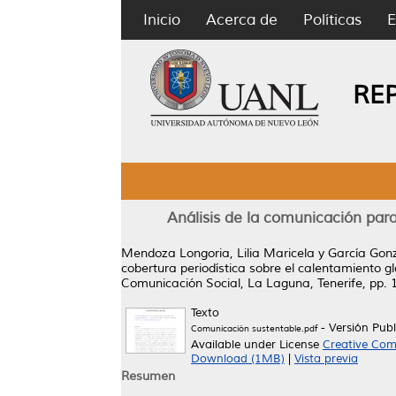
Inicio
Acerca de
Políticas
E
RE
Análisis de la comunicación para
Mendoza Longoria, Lilia Maricela
y
García Gonz
cobertura periodística sobre el calentamiento gl
Comunicación Social, La Laguna, Tenerife, pp.
Texto
- Versión Pub
Comunicación sustentable.pdf
Available under License
Creative Com
Download (1MB)
|
Vista previa
Resumen