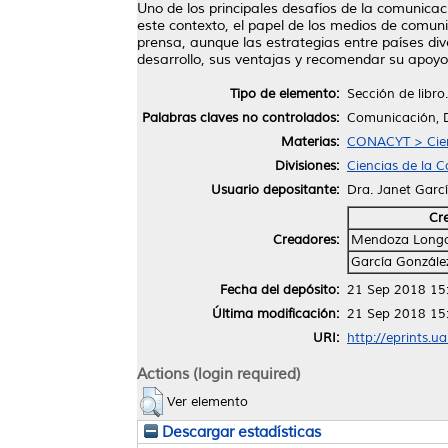
Uno de los principales desafíos de la comunicaci
este contexto, el papel de los medios de comunic
prensa, aunque las estrategias entre países di
desarrollo, sus ventajas y recomendar su apoyo
Tipo de elemento:
Sección de libro.
Palabras claves no controlados:
Comunicación, D
Materias:
CONACYT > Cien
Divisiones:
Ciencias de la 
Usuario depositante:
Dra. Janet Garc
Cr
Creadores:
Mendoza Longori
García González
Fecha del depósito:
21 Sep 2018 15
Última modificación:
21 Sep 2018 15
URI:
http://eprints.u
Actions (login required)
Ver elemento
Descargar estadísticas