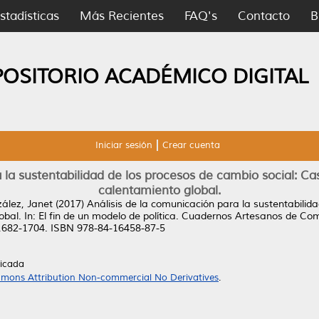
stadísticas
Más Recientes
FAQ's
Contacto
B
POSITORIO ACADÉMICO DIGITAL
Iniciar sesión
Crear cuenta
 la sustentabilidad de los procesos de cambio social: Cas
calentamiento global.
ález, Janet
(2017)
Análisis de la comunicación para la sustentabilid
obal.
In: El fin de un modelo de política. Cuadernos Artesanos de Co
 1682-1704. ISBN 978-84-16458-87-5
licada
mons Attribution Non-commercial No Derivatives
.