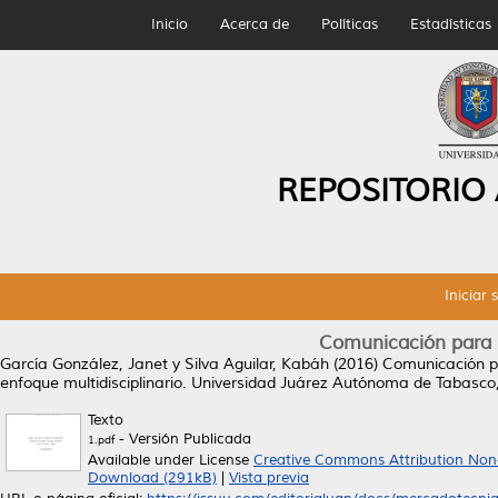
Inicio
Acerca de
Políticas
Estadísticas
REPOSITORIO
Iniciar 
Comunicación para e
García González, Janet
y
Silva Aguilar, Kabáh
(2016)
Comunicación pa
enfoque multidisciplinario. Universidad Juárez Autónoma de Tabasc
Texto
- Versión Publicada
1.pdf
Available under License
Creative Commons Attribution Non
Download (291kB)
|
Vista previa