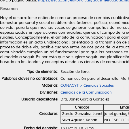
URL o página oficial:
https://issuu.com/editorialuan/docs/mercadotecniay
Resumen
Hoy el desarrollo se entiende como un proceso de cambios cualitati
bienestar personal y social en diferentes órdenes: político, económico
de vida, para lo que muchas veces se generan campañas de mercade
especializadas en operaciones comerciales, ajenas al campo de la sa
rurales. Conceptualmente, el ámbito de la comunicación para el cam
información es un acto unidireccional, orientado a la transmisión de
proceso de doble vía, posible cuando entre los dos polos de la estruct
comunicación cumplen un rol fundamental para que las personas ca
el modelo a seguir. Es por esto que se sugiere seguir una planifica
basado en las teorías y conceptos desde las ciencias de comunicació
Tipo de elemento:
Sección de libro.
Palabras claves no controlados:
Comunicación para el desarrollo, Mark
Materias:
CONACYT > Ciencias Sociales
Divisiones:
Ciencias de la Comunicación
Usuario depositante:
Dra. Janet García González
Creador
Emai
Creadores:
García González, Janet
janet.garcia
Silva Aguilar, Kabáh
NO ESPECIF
Fecha del depósito:
16 Oct 2018 21:59