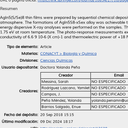
URL o página oficial:
https://link.springer.com/journal/10854/27/10/page.
Resumen
AgIn5(S/Se)8 thin films were prepared by sequential chemical deposi
atmosphere. The formations of AgIn5S8-xSex alloy was achievable th
energy dispersive X-ray analyses were performed on the samples. The
1.75 eV at room temperature. The photo-response measurements exhib
conductivity of 6.6 9 10-6 (X cm)-1 and thermoelectric power of +18 l
Tipo de elemento:
Article
Materias:
CONACYT > Biología y Química
Divisiones:
Ciencias Químicas
Usuario depositante:
Doctora Yolanda Peña
Creador
Email
Messina, Sarah
NO ESPECIFICADO
Rodríguez Lazcano, Yamilet
NO ESPECIFICADO
Creadores:
Campos, J.
NO ESPECIFICADO
Peña Méndez, Yolanda
yolanda.penamn@ua
Barrios Salgado, Enue
NO ESPECIFICADO
Fecha del depósito:
20 Sep 2018 15:15
Última modificación:
09 Dic 2024 18:17