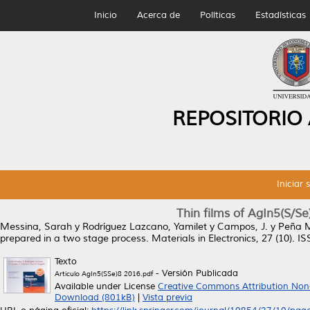
Inicio
Acerca de
Políticas
Estadísticas
REPOSITORIO
Iniciar 
Thin films of AgIn5(S/Se
Messina, Sarah
y
Rodríguez Lazcano, Yamilet
y
Campos, J.
y
Peña M
prepared in a two stage process.
Materials in Electronics, 27 (10). 
Texto
- Versión Publicada
Articulo AgIn5(SSe)8 2016.pdf
Available under License
Creative Commons Attribution Non
Download (801kB)
|
Vista previa