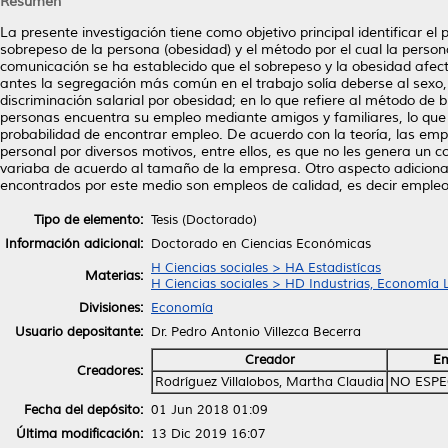
Resumen
La presente investigación tiene como objetivo principal identificar el
sobrepeso de la persona (obesidad) y el método por el cual la perso
comunicación se ha establecido que el sobrepeso y la obesidad afect
antes la segregación más común en el trabajo solía deberse al sexo, la
discriminación salarial por obesidad; en lo que refiere al método d
personas encuentra su empleo mediante amigos y familiares, lo que m
probabilidad de encontrar empleo. De acuerdo con la teoría, las empr
personal por diversos motivos, entre ellos, es que no les genera un co
variaba de acuerdo al tamaño de la empresa. Otro aspecto adicional a
encontrados por este medio son empleos de calidad, es decir empleo
Tipo de elemento:
Tesis (Doctorado)
Información adicional:
Doctorado en Ciencias Económicas
H Ciencias sociales > HA Estadistícas
Materias:
H Ciencias sociales > HD Industrias, Economía 
Divisiones:
Economía
Usuario depositante:
Dr. Pedro Antonio Villezca Becerra
Creador
Em
Creadores:
Rodríguez Villalobos, Martha Claudia
NO ESPE
Fecha del depósito:
01 Jun 2018 01:09
Última modificación:
13 Dic 2019 16:07