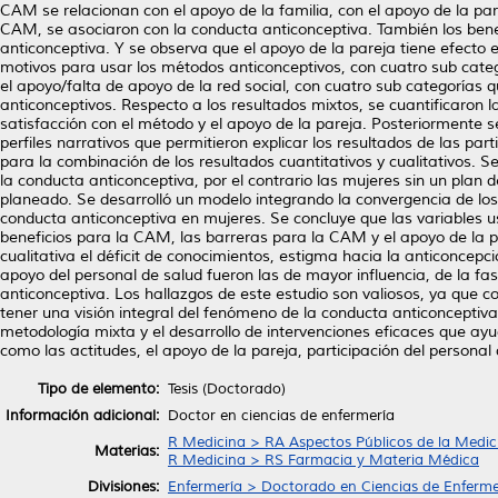
CAM se relacionan con el apoyo de la familia, con el apoyo de la pare
CAM, se asociaron con la conducta anticonceptiva. También los benef
anticonceptiva. Y se observa que el apoyo de la pareja tiene efecto 
motivos para usar los métodos anticonceptivos, con cuatro sub categ
el apoyo/falta de apoyo de la red social, con cuatro sub categorías 
anticonceptivos. Respecto a los resultados mixtos, se cuantificaron l
satisfacción con el método y el apoyo de la pareja. Posteriormente s
perfiles narrativos que permitieron explicar los resultados de las par
para la combinación de los resultados cuantitativos y cualitativos. 
la conducta anticonceptiva, por el contrario las mujeres sin un pla
planeado. Se desarrolló un modelo integrando la convergencia de los 
conducta anticonceptiva en mujeres. Se concluye que las variables us
beneficios para la CAM, las barreras para la CAM y el apoyo de la pa
cualitativa el déficit de conocimientos, estigma hacia la anticoncepc
apoyo del personal de salud fueron las de mayor influencia, de la fas
anticonceptiva. Los hallazgos de este estudio son valiosos, ya que c
tener una visión integral del fenómeno de la conducta anticonceptiv
metodología mixta y el desarrollo de intervenciones eficaces que ay
como las actitudes, el apoyo de la pareja, participación del persona
Tipo de elemento:
Tesis (Doctorado)
Información adicional:
Doctor en ciencias de enfermería
R Medicina > RA Aspectos Públicos de la Medic
Materias:
R Medicina > RS Farmacia y Materia Médica
Divisiones:
Enfermería > Doctorado en Ciencias de Enferme