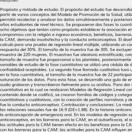
Resumen
Propósito y método de estudio: El propósito del estudio fue desarrol
partir de varios conceptos del Modelo de Promoción de la Salud, uti
permitió recolectar y analizar los datos simultáneamente y posterio
años estudiantes de nivel técnico. Se propusieron dos fases la cuanti
ocho objetivos que tenían como propósito establecer la asociación en
compromiso con la religión e ingreso económico, beneficios, barreras
la CAM, demanda insatisfecha y la conducta anticonceptiva. El diseñ
calculó para una prueba de regresión lineal múltiple, utilizando un c
respuesta del 30%. El tamaño de la muestra fue de 305. Se excluyeron
muestra de 220 mujeres. El muestreo fue aleatorio estratificado, con
tamaño de muestra fue proporcional a los planteles, posteriormente 
variables de estudio de la fase cuantitativa se utilizó una cédula de
confiabilidad aceptables. La segunda fase llamada cualitativa tuvo u
en la fase cuantitativa, el tamaño de la muestra fue de 22 participa
saturación de los datos. Para esta fase, se desarrolló una guía de e
audio grabaron y transcribieron fielmente para su análisis. Para dar 
cuantitativa en la cual se realizaron Modelos de Regresión Lineal con 
contenido donde se codificó, se crearon familias de códigos y categor
cuantitativos y cualitativos, con la creación de perfiles narrativos y
fue la conducta anticonceptiva. Contribución y conclusiones: La medi
las relaciones sexuales fue de 16.9 (DE=1.88). En la historia antico
la anticoncepción de emergencia oral. En los modelos de regresión se
anticonceptiva, en las barreras para la CAM, en el autoeficacia, el 
las actitudes para la CAM tienen efecto en los beneficios para la CA
con las barreras para la CAM: las actitudes para la CAM influyen en