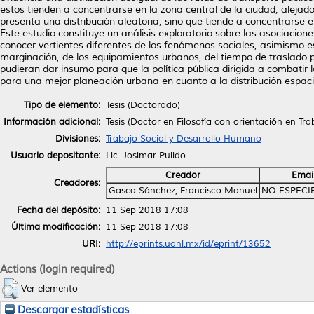
estos tienden a concentrarse en la zona central de la ciudad, aleja
presenta una distribución aleatoria, sino que tiende a concentrarse 
Este estudio constituye un análisis exploratorio sobre las asociacio
conocer vertientes diferentes de los fenómenos sociales, asimismo e
marginación, de los equipamientos urbanos, del tiempo de traslado po
pudieran dar insumo para que la política pública dirigida a combatir
para una mejor planeación urbana en cuanto a la distribución espac
Tipo de elemento:
Tesis (Doctorado)
Información adicional:
Tesis (Doctor en Filosofía con orientación en Tr
Divisiones:
Trabajo Social y Desarrollo Humano
Usuario depositante:
Lic. Josimar Pulido
Creador
Emai
Creadores:
Gasca Sánchez, Francisco Manuel
NO ESPECI
Fecha del depósito:
11 Sep 2018 17:08
Última modificación:
11 Sep 2018 17:08
URI:
http://eprints.uanl.mx/id/eprint/13652
Actions (login required)
Ver elemento
Descargar estadísticas