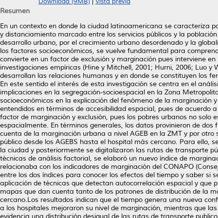
Download (9MB)
|
Vista previa
Resumen
En un contexto en donde la ciudad latinoamericana se caracteriza por
y distanciamiento marcado entre los servicios públicos y la població
desarrollo urbano, por el crecimiento urbano desordenado y la globali
los factores socioeconómicos, se vuelve fundamental para comprende
convierte en un factor de exclusión y marginación pues interviene e
investigaciones empíricas (Hine y Mitchell, 2001; Hurni, 2006; Luo 
desarrollan las relaciones humanas y en donde se constituyen los fe
En este sentido el interés de esta investigación se centra en el análi
implicaciones en la segregación-socioespacial en la Zona Metropolitan
socioeconómicos en la explicación del fenómeno de la marginación 
entendidos en términos de accesibilidad espacial, pues de acuerdo a la
factor de marginación y exclusión, pues los pobres urbanos no sol
espacialmente. En términos generales, los datos provinieron de dos 
cuenta de la marginación urbana a nivel AGEB en la ZMT y por otro s
público desde los AGEBS hasta el hospital más cercano. Para ello, 
la ciudad y posteriormente se digitalizaron las rutas de transporte 
técnicas de análisis factorial, se elaboró un nuevo índice de margina
relacionaba con los indicadores de marginación del CONAPO (Consejo
entre los dos índices para conocer los efectos del tiempo y saber si
aplicación de técnicas que detectan autocorrelación espacial y que p
mapas que dan cuenta tanto de los patrones de distribución de la ma
cercano.Los resultados indican que el tiempo genera una nueva con
a los hospitales mejoraron su nivel de marginación, mientras que las
evidencia una distribución desigual de las rutas de transporte publi