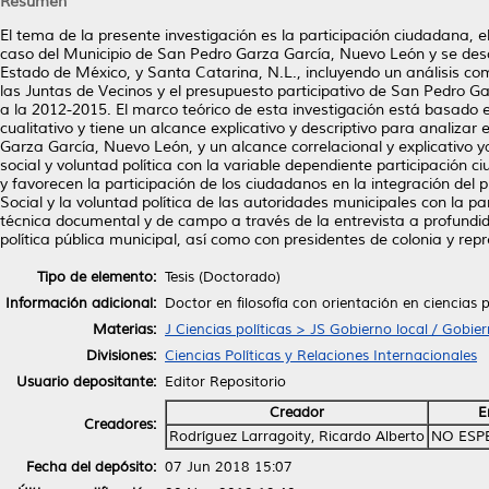
Resumen
El tema de la presente investigación es la participación ciudadana, el 
caso del Municipio de San Pedro Garza García, Nuevo León y se descr
Estado de México, y Santa Catarina, N.L., incluyendo un análisis comp
las Juntas de Vecinos y el presupuesto participativo de San Pedro 
a la 2012-2015. El marco teórico de esta investigación está basado en
cualitativo y tiene un alcance explicativo y descriptivo para analiza
Garza García, Nuevo León, y un alcance correlacional y explicativo y
social y voluntad política con la variable dependiente participación
y favorecen la participación de los ciudadanos en la integración del 
Social y la voluntad política de las autoridades municipales con la par
técnica documental y de campo a través de la entrevista a profundida
política pública municipal, así como con presidentes de colonia y rep
Tipo de elemento:
Tesis (Doctorado)
Información adicional:
Doctor en filosofía con orientación en ciencias p
Materias:
J Ciencias políticas > JS Gobierno local / Gobie
Divisiones:
Ciencias Políticas y Relaciones Internacionales
Usuario depositante:
Editor Repositorio
Creador
E
Creadores:
Rodríguez Larragoity, Ricardo Alberto
NO ESP
Fecha del depósito:
07 Jun 2018 15:07