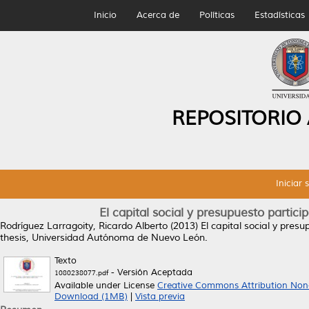
Inicio
Acerca de
Políticas
Estadísticas
REPOSITORIO
Iniciar 
El capital social y presupuesto partic
Rodríguez Larragoity, Ricardo Alberto
(2013)
El capital social y pre
thesis, Universidad Autónoma de Nuevo León.
Texto
- Versión Aceptada
1080238077.pdf
Available under License
Creative Commons Attribution Non
Download (1MB)
|
Vista previa