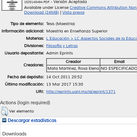
- Versión Aceptada
1020148494.PDF
Available under License
Creative Commons Attribution Non
Download (24MB)
|
Vista previa
Tipo de elemento:
Tesis (Maestría)
Información adicional:
Maestría en Enseñanza Superior
Materias:
L Educación > LC Aspectos Sociales de la Educ
Divisiones:
Filosofía y Letras
Usuario depositante:
Admin Eprints
Creador
Email
Creadores:
Mata Martínez, Rosa Elena
NO ESPECIFICAD
Fecha del depósito:
14 Oct 2011 20:52
Última modificación:
13 Mar 2017 15:30
URI:
http://eprints.uanl.mx/id/eprint/1371
Actions (login required)
Ver elemento
Descargar estadísticas
Downloads