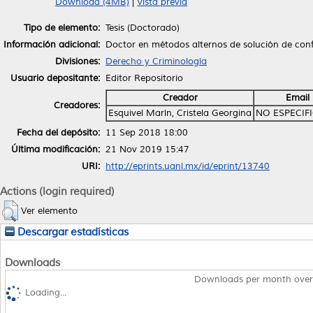
Download (4MB)
|
Vista previa
Tipo de elemento:
Tesis (Doctorado)
Información adicional:
Doctor en métodos alternos de solución de conf
Divisiones:
Derecho y Criminología
Usuario depositante:
Editor Repositorio
Creador
Email
Creadores:
Esquivel Marín, Cristela Georgina
NO ESPECIF
Fecha del depósito:
11 Sep 2018 18:00
Última modificación:
21 Nov 2019 15:47
URI:
http://eprints.uanl.mx/id/eprint/13740
Actions (login required)
Ver elemento
Descargar estadísticas
Downloads
Downloads per month over
Loading...