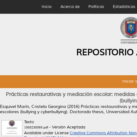
Inicio
Acerca de
Políticas
Estadísticas
REPOSITORIO
Iniciar 
Prácticas restaurativas y mediación escolar: medidas a
(bullyi
Esquivel Marín, Cristela Georgina
(2016)
Prácticas restaurativas y me
escolares (bullying y cyberbullying).
Doctorado thesis, Universidad A
Texto
- Versión Aceptada
1080238093.pdf
Available under License
Creative Commons Attribution Non