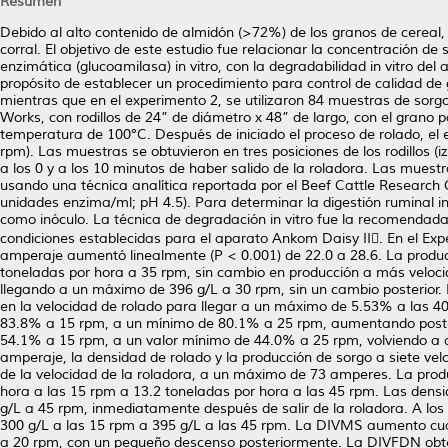
Resumen
Debido al alto contenido de almidón (>72%) de los granos de cereal,
corral. El objetivo de este estudio fue relacionar la concentración d
enzimática (glucoamilasa) in vitro, con la degradabilidad in vitro del
propósito de establecer un procedimiento para control de calidad de 
mientras que en el experimento 2, se utilizaron 84 muestras de sor
Works, con rodillos de 24” de diámetro x 48” de largo, con el grano
temperatura de 100°C. Después de iniciado el proceso de rolado, el e
rpm). Las muestras se obtuvieron en tres posiciones de los rodillos (
a los 0 y a los 10 minutos de haber salido de la roladora. Las muestr
usando una técnica analítica reportada por el Beef Cattle Research 
unidades enzima/ml; pH 4.5). Para determinar la digestión ruminal in v
como inóculo. La técnica de degradación in vitro fue la recomendada
condiciones establecidas para el aparato Ankom Daisy II. En el Exp
amperaje aumentó linealmente (P < 0.001) de 22.0 a 28.6. La produ
toneladas por hora a 35 rpm, sin cambio en producción a más veloci
llegando a un máximo de 396 g/L a 30 rpm, sin un cambio posterior
en la velocidad de rolado para llegar a un máximo de 5.53% a las 4
83.8% a 15 rpm, a un mínimo de 80.1% a 25 rpm, aumentando poste
54.1% a 15 rpm, a un valor mínimo de 44.0% a 25 rpm, volviendo a
amperaje, la densidad de rolado y la producción de sorgo a siete ve
de la velocidad de la roladora, a un máximo de 73 amperes. La prod
hora a las 15 rpm a 13.2 toneladas por hora a las 45 rpm. Las dens
g/L a 45 rpm, inmediatamente después de salir de la roladora. A los
300 g/L a las 15 rpm a 395 g/L a las 45 rpm. La DIVMS aumento c
a 20 rpm, con un pequeño descenso posteriormente. La DIVFDN obte