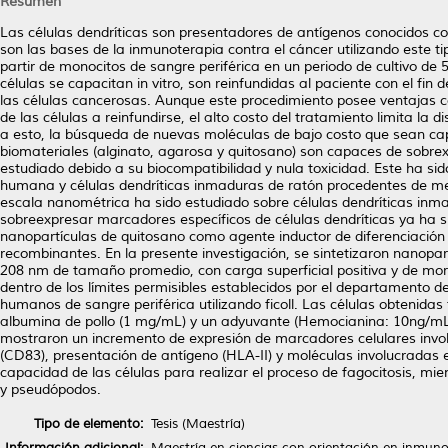
Resumen
Las células dendríticas son presentadores de antígenos conocidos c
son las bases de la inmunoterapia contra el cáncer utilizando este ti
partir de monocitos de sangre periférica en un periodo de cultivo de 
células se capacitan in vitro, son reinfundidas al paciente con el fin 
las células cancerosas. Aunque este procedimiento posee ventajas co
de las células a reinfundirse, el alto costo del tratamiento limita l
a esto, la búsqueda de nuevas moléculas de bajo costo que sean cap
biomateriales (alginato, agarosa y quitosano) son capaces de sobrex
estudiado debido a su biocompatibilidad y nula toxicidad. Este ha si
humana y células dendríticas inmaduras de ratón procedentes de m
escala nanométrica ha sido estudiado sobre células dendríticas inma
sobreexpresar marcadores específicos de células dendríticas ya ha s
nanopartículas de quitosano como agente inductor de diferenciación 
recombinantes. En la presente investigación, se sintetizaron nanopa
208 nm de tamaño promedio, con carga superficial positiva y de morf
dentro de los límites permisibles establecidos por el departamento d
humanos de sangre periférica utilizando ficoll. Las células obtenid
albumina de pollo (1 mg/mL) y un adyuvante (Hemocianina: 10ng/mL) du
mostraron un incremento de expresión de marcadores celulares invo
(CD83), presentación de antígeno (HLA-II) y moléculas involucradas e
capacidad de las células para realizar el proceso de fagocitosis, mie
y pseudópodos.
Tipo de elemento:
Tesis (Maestría)
Información adicional:
Maestría en ciencias con orientación en inmuno