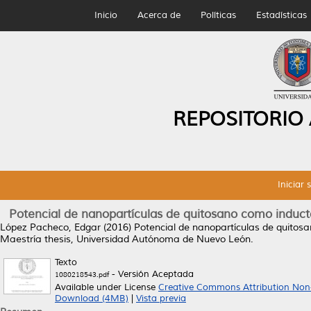
Inicio
Acerca de
Políticas
Estadísticas
REPOSITORIO
Iniciar 
Potencial de nanopartículas de quitosano como induct
López Pacheco, Edgar
(2016)
Potencial de nanopartículas de quitosa
Maestría thesis, Universidad Autónoma de Nuevo León.
Texto
- Versión Aceptada
1080218543.pdf
Available under License
Creative Commons Attribution Non
Download (4MB)
|
Vista previa