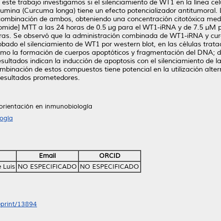
este trabajo investigamos si el silenciamiento de WT1 en la línea
cumina (Curcuma longa) tiene un efecto potencializador antitumoral. 
combinación de ambos, obteniendo una concentración citotóxica media
 bromide] MTT a las 24 horas de 0.5 µg para el WT1-iRNA y de 7.5 µM 
oras. Se observó que la administración combinada de WT1-iRNA y curcu
bado el silenciamiento de WT1 por western blot, en las células trat
como la formación de cuerpos apoptóticos y fragmentación del DNA; d
resultados indican la inducción de apoptosis con el silenciamiento de
inación de estos compuestos tiene potencial en la utilización alter
esultados prometedores.
 orientación en inmunobiología
ogía
Email
ORCID
 Luis
NO ESPECIFICADO
NO ESPECIFICADO
/eprint/13894