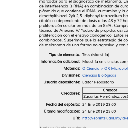
marcador para el diagnóstico de melanoma. En 
de interferencia (siRNA) en combinación de cur
plásmido que contiene el iRNA, curcumina y la 
dimethylthiazol-2yl)-2,5- diphenyl tetrazolium
citotóxico dependiente de dosis a las 48 y 72 h
proliferación celular en más de un 85%. Compro
técnica de Anexina V/ Yoduro de propidio, así 
proliferación con el ensayo clonogénico. Estos 
combinados. Sugerimos que la estrategia de comb
de melanoma de una forma no agresiva y con r
Tipo de elemento:
Tesis (Maestría)
Información adicional:
Maestría en ciencias con
Materias:
Q Ciencia > QR Microbiol
Divisiones:
Ciencias Biológicas
Usuario depositante:
Editor Repositorio
Creador
Creadores:
Zacarías Hernández, José
Fecha del depósito:
24 Ene 2019 23:00
Última modificación:
24 Ene 2019 23:00
URI:
http://eprints.uanl.mx/id