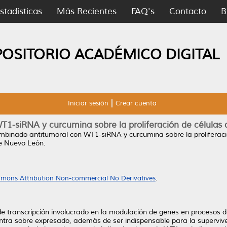
stadísticas
Más Recientes
FAQ's
Contacto
B
POSITORIO ACADÉMICO DIGITAL
Iniciar sesión
Crear cuenta
1-siRNA y curcumina sobre la proliferación de células
mbinado antitumoral con WT1-siRNA y curcumina sobre la proliferac
e Nuevo León.
mons Attribution Non-commercial No Derivatives
.
de transcripción involucrado en la modulación de genes en procesos de
ra sobre expresado, además de ser indispensable para la supervive