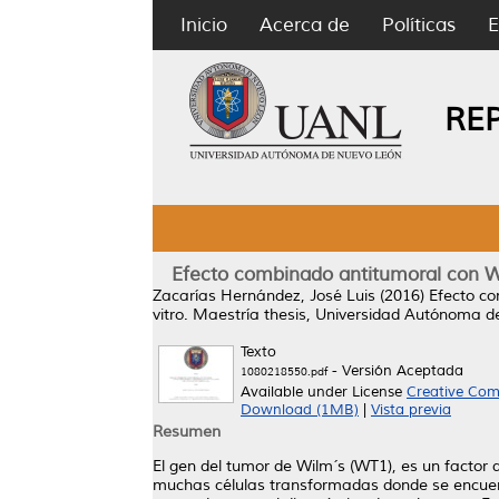
Inicio
Acerca de
Políticas
E
RE
Efecto combinado antitumoral con WT
Zacarías Hernández, José Luis
(2016)
Efecto co
vitro.
Maestría thesis, Universidad Autónoma d
Texto
- Versión Aceptada
1080218550.pdf
Available under License
Creative Com
Download (1MB)
|
Vista previa
Resumen
El gen del tumor de Wilm´s (WT1), es un factor 
muchas células transformadas donde se encuent