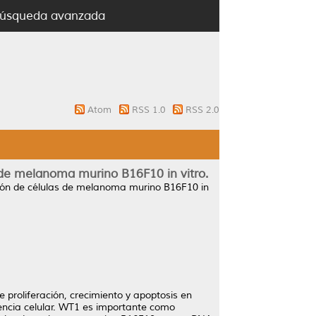
úsqueda avanzada
Atom
RSS 1.0
RSS 2.0
 de melanoma murino B16F10 in vitro.
ión de células de melanoma murino B16F10 in
 proliferación, crecimiento y apoptosis en
ncia celular. WT1 es importante como