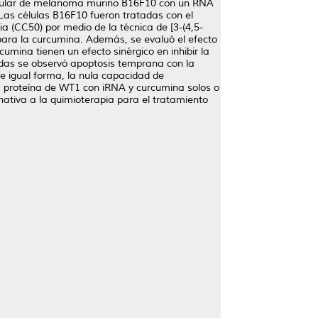
 celular de melanoma murino B16F10 con un RNA
Las células B16F10 fueron tratadas con el
 (CC50) por medio de la técnica de [3-(4,5-
para la curcumina. Además, se evaluó el efecto
mina tienen un efecto sinérgico en inhibir la
adas se observó apoptosis temprana con la
e igual forma, la nula capacidad de
 la proteína de WT1 con iRNA y curcumina solos o
nativa a la quimioterapia para el tratamiento