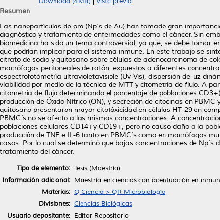
Download (4MB)
|
Vista previa
Resumen
Las nanopartículas de oro (Np´s de Au) han tomado gran importancia
diagnóstico y tratamiento de enfermedades como el cáncer. Sin embar
biomedicina ha sido un tema controversial, ya que, se debe tomar en 
que podrían implicar para el sistema inmune. En este trabajo se sin
citrato de sodio y quitosano sobre células de adenocarcinoma de co
macrófagos peritoneales de ratón, expuestos a diferentes concentraci
espectrofotómetría ultravioletavisible (Uv-Vis), dispersión de luz din
viabilidad por medio de la técnica de MTT y citometría de flujo. A pa
citometría de flujo determinando el porcentaje de poblaciones CD3+(
producción de Óxido Nítrico (ON), y secreción de citocinas en PBMC 
quitosano presentaron mayor citotóxicidad en células HT-29 en compar
PBMC´s no se afecto a las mismas concentraciones. A concentracion
poblaciones celulares CD14+y CD19+, pero no causo daño a la pobla
producción de TNF e IL-6 tanto en PBMC´s como en macrófagos murin
casos. Por lo cual se determinó que bajas concentraciones de Np´s 
tratamiento del cáncer.
Tipo de elemento:
Tesis (Maestría)
Información adicional:
Maestría en ciencias con acentuación en inmun
Materias:
Q Ciencia > QR Microbiología
Divisiones:
Ciencias Biológicas
Usuario depositante:
Editor Repositorio