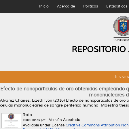
Inicio
Acerca de
Políticas
Estadísticas
REPOSITORIO
Iniciar 
Efecto de nanopartículas de oro obtenidas empleando qu
mononucleares de
Alvarez Cháirez, Lizeth Ivón
(2016)
Efecto de nanopartículas de oro 
células mononucleares de sangre periférica humana.
Maestría thesi
Texto
- Versión Aceptada
1080218555.pdf
Available under License
Creative Commons Attribution Non