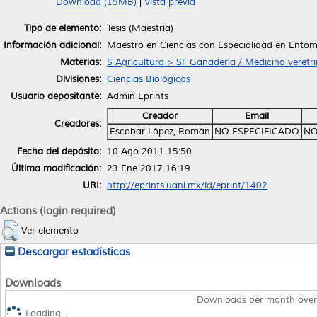
Download (15MB)
|
Vista previa
Tipo de elemento:
Tesis (Maestría)
Información adicional:
Maestro en Ciencias con Especialidad en Ento
Materias:
S Agricultura > SF Ganadería / Medicina veretri
Divisiones:
Ciencias Biológicas
Usuario depositante:
Admin Eprints
Creador
Email
Creadores:
Escobar López, Román
NO ESPECIFICADO
NO
Fecha del depósito:
10 Ago 2011 15:50
Última modificación:
23 Ene 2017 16:19
URI:
http://eprints.uanl.mx/id/eprint/1402
Actions (login required)
Ver elemento
Descargar estadísticas
Downloads
Downloads per month over
Loading...