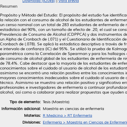
Download (920kB)
|
Vista previa
Resumen
Propósito y Método del Estudio: El propósito del estudio fue identific
la relación con el consumo de alcohol de los estudiantes de enfermería 
un censo nominal con un total de 283 estudiantes de enfermería de niv
estadístico del 90%, con un tamaño de efecto de .20, el cual se co
Prevalencia de Consumo de Alcohol (CDPPCA) y dos instrumentos de
un Alpha de Cronbach de (.071) y el Cuestionario de Identificación 
Cronbach de (.078). Se aplicó la estadística descriptiva a través de
e intervalo de confianza (IC) del 95%. Se utilizó la prueba de Kolmogo
paramétrica como la Correlación de Spearman y para los hallazgos 
de consumo de alcohol global de los estudiantes de enfermería de niv
de 78.4%. Cabe destacar que la mayoría de los estudiantes de enfer
conocimientos sobre el cuidado al usuario de alcohol de los estudiant
asimismo se encontró una relación positiva entre los conocimientos 
mayores conocimientos inadecuados sobre el cuidado al usuario de a
técnico. Asimismo se muestra una relación positiva y significativa en
profesionales e investigadores de enfermería a continuar profundiza
alcohol, así como a colaborar para realizar propuestas que ayuden a
Tipo de elemento:
Tesis (Maestría)
Información adicional:
Maestría en ciencias de enfermería
Materias:
R Medicina > RT Enfermería
Divisiones:
Enfermería > Maestría en Ciencias de Enfermerí