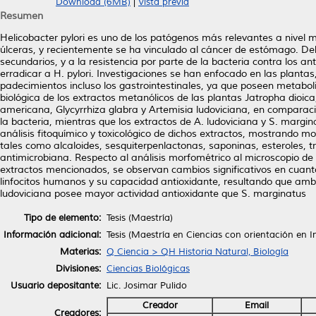
Download (6MB)
|
Vista previa
Resumen
Helicobacter pylori es uno de los patógenos más relevantes a nivel 
úlceras, y recientemente se ha vinculado al cáncer de estómago. Deb
secundarios, y a la resistencia por parte de la bacteria contra los 
erradicar a H. pylori. Investigaciones se han enfocado en las planta
padecimientos incluso los gastrointestinales, ya que poseen metabol
biológica de los extractos metanólicos de las plantas Jatropha dioi
americana, Glycyrrhiza glabra y Artemisia ludoviciana, en comparaci
la bacteria, mientras que los extractos de A. ludoviciana y S. margina
análisis fitoquímico y toxicológico de dichos extractos, mostrando 
tales como alcaloides, sesquiterpenlactonas, saponinas, esteroles, tr
antimicrobiana. Respecto al análisis morfométrico al microscopio de f
extractos mencionados, se observan cambios significativos en cuanto 
linfocitos humanos y su capacidad antioxidante, resultando que ambo
ludoviciana posee mayor actividad antioxidante que S. marginatus
Tipo de elemento:
Tesis (Maestría)
Información adicional:
Tesis (Maestría en Ciencias con orientación en 
Materias:
Q Ciencia > QH Historia Natural, Biología
Divisiones:
Ciencias Biológicas
Usuario depositante:
Lic. Josimar Pulido
Creador
Email
Creadores: