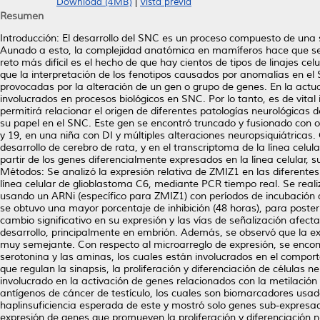
Download (4MB)
|
Vista previa
Resumen
Introducción: El desarrollo del SNC es un proceso compuesto de una
Aunado a esto, la complejidad anatómica en mamíferos hace que se p
reto más difícil es el hecho de que hay cientos de tipos de linajes 
que la interpretación de los fenotipos causados por anomalías en el 
provocadas por la alteración de un gen o grupo de genes. En la actua
involucrados en procesos biológicos en SNC. Por lo tanto, es de vita
permitirá relacionar el origen de diferentes patologías neurológicas d
su papel en el SNC. Este gen se encontró truncado y fusionado con 
y 19, en una niña con DI y múltiples alteraciones neuropsiquiátricas.
desarrollo de cerebro de rata, y en el transcriptoma de la línea celu
partir de los genes diferencialmente expresados en la línea celular, s
Métodos: Se analizó la expresión relativa de ZMIZ1 en las diferentes 
línea celular de glioblastoma C6, mediante PCR tiempo real. Se realiz
usando un ARNi (específico para ZMIZ1) con períodos de incubación d
se obtuvo una mayor porcentaje de inhibición (48 horas), para poster
cambio significativo en su expresión y las vías de señalización afec
desarrollo, principalmente en embrión. Además, se observó que la exp
muy semejante. Con respecto al microarreglo de expresión, se encon
serotonina y las aminas, los cuales están involucrados en el comport
que regulan la sinapsis, la proliferación y diferenciación de células 
involucrado en la activación de genes relacionados con la metilació
antígenos de cáncer de testículo, los cuales son biomarcadores usado
haplinsuficiencia esperada de este y mostró solo genes sub-expresados
expresión de genes que promueven la proliferación y diferenciación n