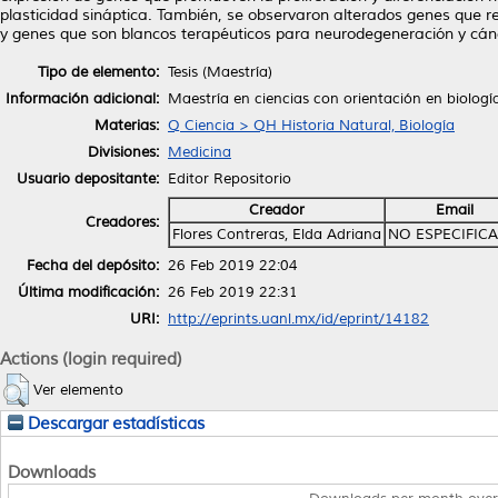
plasticidad sináptica. También, se observaron alterados genes que r
y genes que son blancos terapéuticos para neurodegeneración y cán
Tipo de elemento:
Tesis (Maestría)
Información adicional:
Maestría en ciencias con orientación en biologí
Materias:
Q Ciencia > QH Historia Natural, Biología
Divisiones:
Medicina
Usuario depositante:
Editor Repositorio
Creador
Email
Creadores:
Flores Contreras, Elda Adriana
NO ESPECIFIC
Fecha del depósito:
26 Feb 2019 22:04
Última modificación:
26 Feb 2019 22:31
URI:
http://eprints.uanl.mx/id/eprint/14182
Actions (login required)
Ver elemento
Descargar estadísticas
Downloads