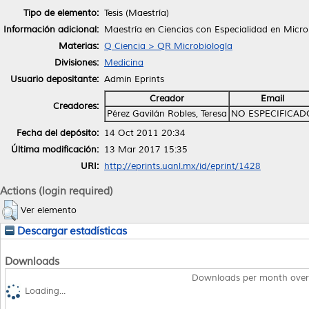
Tipo de elemento:
Tesis (Maestría)
Información adicional:
Maestría en Ciencias con Especialidad en Micr
Materias:
Q Ciencia > QR Microbiología
Divisiones:
Medicina
Usuario depositante:
Admin Eprints
Creador
Email
Creadores:
Pérez Gavilán Robles, Teresa
NO ESPECIFICAD
Fecha del depósito:
14 Oct 2011 20:34
Última modificación:
13 Mar 2017 15:35
URI:
http://eprints.uanl.mx/id/eprint/1428
Actions (login required)
Ver elemento
Descargar estadísticas
Downloads
Downloads per month over
Loading...