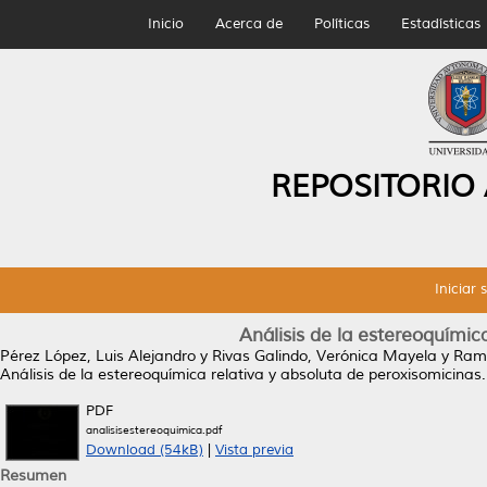
Inicio
Acerca de
Políticas
Estadísticas
REPOSITORIO
Iniciar 
Análisis de la estereoquímic
Pérez López, Luis Alejandro
y
Rivas Galindo, Verónica Mayela
y
Ramí
Análisis de la estereoquímica relativa y absoluta de peroxisomicinas.
PDF
analisisestereoquimica.pdf
Download (54kB)
|
Vista previa
Resumen