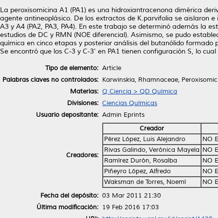
La peroxisomicina A1 (PA1) es una hidroxiantracenona dimérica deri
agente antineoplásico. De los extractos de K.parvifolia se aislaron 
A3 y A4 (PA2, PA3, PA4). En este trabajo se determinó además la est
estudios de DC y RMN (NOE diferencial). Asimismo, se pudo estable
química en cinco etapas y posterior análisis del butanólido formado
Se encontró que los C-3 y C-3’ en PA1 tienen configuración S, lo cual 
Tipo de elemento:
Article
Palabras claves no controlados:
Karwinskia, Rhamnaceae, Peroxisomici
Materias:
Q Ciencia > QD Química
Divisiones:
Ciencias Químicas
Usuario depositante:
Admin Eprints
Creador
Pérez López, Luis Alejandro
NO E
Rivas Galindo, Verónica Mayela
NO E
Creadores:
Ramírez Durón, Rosalba
NO E
Piñeyro López, Alfredo
NO E
Waksman de Torres, Noemí
NO E
Fecha del depósito:
03 Mar 2011 21:30
Última modificación:
19 Feb 2016 17:03