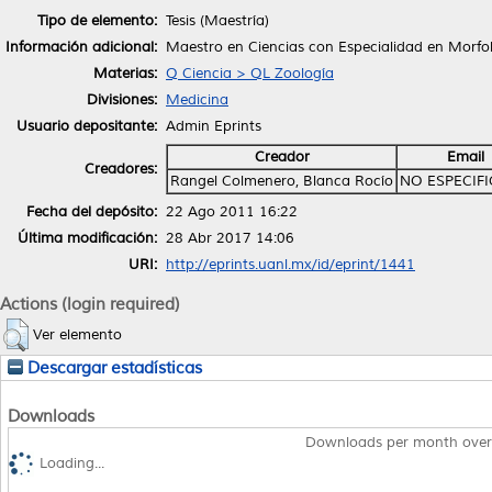
Tipo de elemento:
Tesis (Maestría)
Información adicional:
Maestro en Ciencias con Especialidad en Morfo
Materias:
Q Ciencia > QL Zoología
Divisiones:
Medicina
Usuario depositante:
Admin Eprints
Creador
Email
Creadores:
Rangel Colmenero, Blanca Rocío
NO ESPECIF
Fecha del depósito:
22 Ago 2011 16:22
Última modificación:
28 Abr 2017 14:06
URI:
http://eprints.uanl.mx/id/eprint/1441
Actions (login required)
Ver elemento
Descargar estadísticas
Downloads
Downloads per month over
Loading...