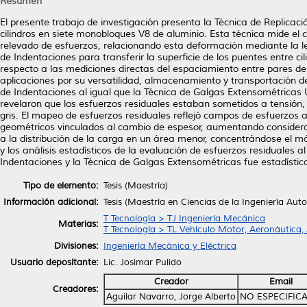
Resumen
El presente trabajo de investigación presenta la Técnica de Replicac
cilindros en siete monobloques V8 de aluminio. Esta técnica mide el
relevado de esfuerzos, relacionando esta deformación mediante la l
de Indentaciones para transferir la superficie de los puentes entre ci
respecto a las mediciones directas del espaciamiento entre pares d
aplicaciones por su versatilidad, almacenamiento y transportación de
de Indentaciones al igual que la Técnica de Galgas Extensométricas U
revelaron que los esfuerzos residuales estaban sometidos a tensión,
gris. El mapeo de esfuerzos residuales reflejó campos de esfuerzos a 
geométricos vinculados al cambio de espesor, aumentando considerab
a la distribución de la carga en un área menor, concentrándose el má
y los análisis estadísticos de la evaluación de esfuerzos residuales a
Indentaciones y la Técnica de Galgas Extensométricas fue estadística
Tipo de elemento:
Tesis (Maestría)
Información adicional:
Tesis (Maestría en Ciencias de la Ingeniería Aut
T Tecnología > TJ Ingeniería Mecánica
Materias:
T Tecnología > TL Vehículo Motor, Aeronáutica,
Divisiones:
Ingeniería Mecánica y Eléctrica
Usuario depositante:
Lic. Josimar Pulido
Creador
Email
Creadores:
Aguilar Navarro, Jorge Alberto
NO ESPECIFIC